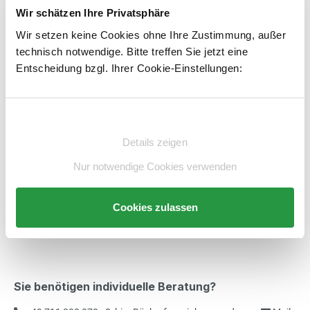
Wir schätzen Ihre Privatsphäre
1
Kostenloser Versand
Wir setzen keine Cookies ohne Ihre Zustimmung, außer
technisch notwendige. Bitte treffen Sie jetzt eine
Produkt Anzahl: Gib den gewünschten Wert e
STK
In den Warenkorb
Entscheidung bzgl. Ihrer Cookie-Einstellungen:
Artikelnummer:
E6475808-BS
merken
Einwilligungsauswahl
Details zeigen
Beschreibung
Nur notwendige Cookies verwenden
Technische Daten
Beratung
Cookies zulassen
Sie benötigen individuelle Beratung?