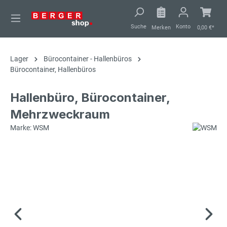
alt springen
Suche
Konto
Merken
0,00 €*
Lager
Bürocontainer - Hallenbüros
Bürocontainer, Hallenbüros
Hallenbüro, Bürocontainer,
Mehrzweckraum
Marke: WSM