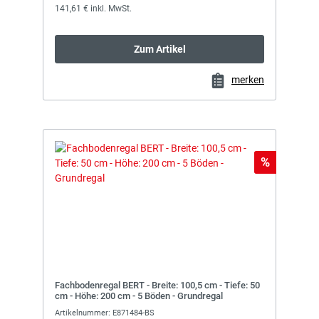
141,61 € inkl. MwSt.
Zum Artikel
merken
Rabatt
%
Fachbodenregal BERT - Breite: 100,5 cm - Tiefe: 50
cm - Höhe: 200 cm - 5 Böden - Grundregal
Artikelnummer: E871484-BS