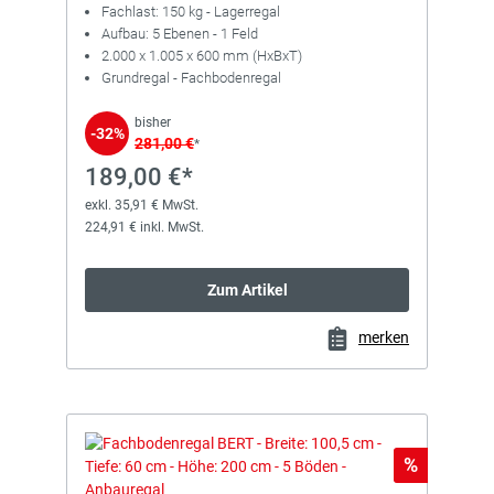
Fachlast: 150 kg - Lagerregal
Aufbau: 5 Ebenen - 1 Feld
2.000 x 1.005 x 600 mm (HxBxT)
Grundregal - Fachbodenregal
bisher
-32%
281,00 €
*
189,00 €*
exkl. 35,91 € MwSt.
224,91 € inkl. MwSt.
Zum Artikel
merken
Rabatt
%