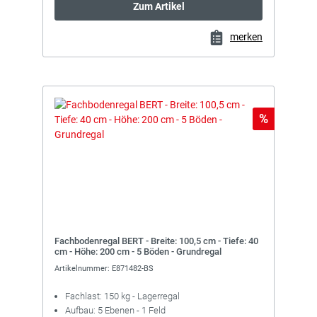
Zum Artikel
merken
Rabatt
%
Fachbodenregal BERT - Breite: 100,5 cm - Tiefe: 40
cm - Höhe: 200 cm - 5 Böden - Grundregal
Artikelnummer: E871482-BS
Fachlast: 150 kg - Lagerregal
Aufbau: 5 Ebenen - 1 Feld