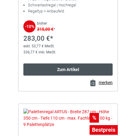
Schwerlastregal | Hochregal
Regaltyp = Anbaufeld
bisher
-10%
315,00 €
*
283,00 €*
exkl. 53,77 € MwSt.
336,77 € inkl. MwSt.
Zum Artikel
merken
Rabatt
%
Bestpreis