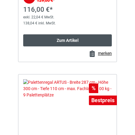
129,00 €
*
116,00 €*
exkl. 22,04 € MwSt.
138,04 € inkl. MwSt.
Zum Artikel
merken
Rabatt
%
Bestpreis