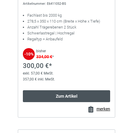
Artikelnummer: E6411052-BS
Fachlast bis 2000 kg
278,5 x 350 x 110 cm (Breite x Höhe x Tiefe)
Anzahl Trägerebenen 2 Stück
Schwerlastregal | Hochregal
Regaltyp = Anbaufeld
bisher
-10%
334,00 €
*
300,00 €*
exkl. 57,00 € MwSt.
357,00 € inkl. MwSt.
Zum Artikel
merken