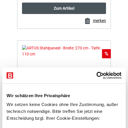
Zum Artikel
merken
Rabatt
%
Wir schätzen Ihre Privatsphäre
ARTUS Stahlpaneel - Breite: 270 cm - Tiefe: 110 cm
Wir setzen keine Cookies ohne Ihre Zustimmung, außer
Artikelnummer: E6408069-BS
technisch notwendige. Bitte treffen Sie jetzt eine
Entscheidung bzgl. Ihrer Cookie-Einstellungen:
für BxT 2700mm x 1100 mm
Segmentbreite 300 mm