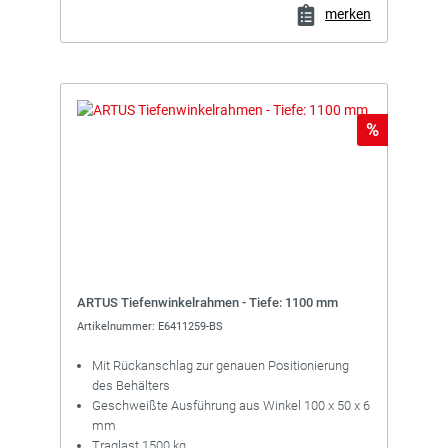
merken
Rabatt
%
ARTUS Tiefenwinkelrahmen - Tiefe: 1100 mm
Artikelnummer: E6411259-BS
Mit Rückanschlag zur genauen Positionierung
des Behälters
Geschweißte Ausführung aus Winkel 100 x 50 x 6
mm
Traglast 1500 kg