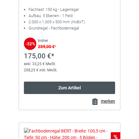
Fachlast: 150 kg - Lagerregal
Aufbau: 5 Ebenen - 1 Feld
2.000 x 1.005 x 500 mm (HxBxT)
Grundregal - Fachbodenregal
bisher
-32%
259,00 €
*
175,00 €*
exkl. 33,25 € MwSt.
208,25 € inkl. MwSt.
Zum Artikel
merken
Rabatt
%