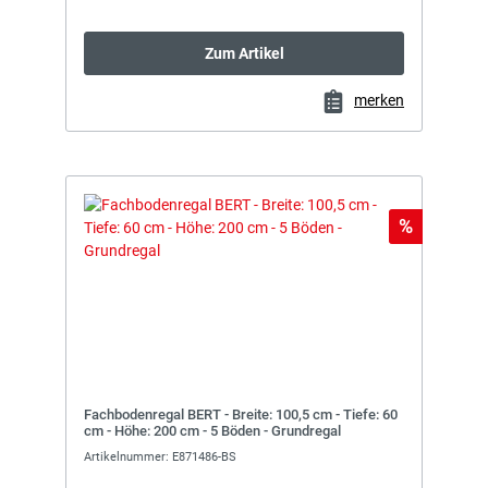
Zum Artikel
merken
Rabatt
%
Fachbodenregal BERT - Breite: 100,5 cm - Tiefe: 60
cm - Höhe: 200 cm - 5 Böden - Grundregal
Artikelnummer: E871486-BS