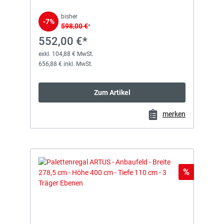
bisher
-7%
598,00 €
*
552,00 €*
exkl. 104,88 € MwSt.
656,88 € inkl. MwSt.
Zum Artikel
merken
Rabatt
%