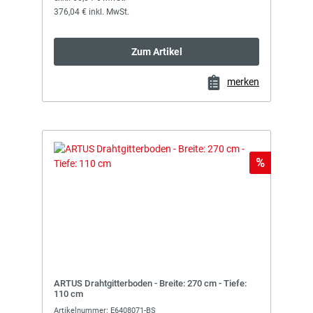
376,04 € inkl. MwSt.
Zum Artikel
merken
Rabatt
%
ARTUS Drahtgitterboden - Breite: 270 cm - Tiefe:
110 cm
Artikelnummer: E6408071-BS