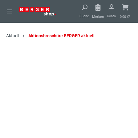
alt springen
Suche
Konto
Merken
0,00 €*
Aktuell
Aktionsbroschüre BERGER aktuell