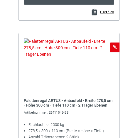
merken
Rabatt
%
Palettenregal ARTUS - Anbaufeld - Breite 278,5 cm
- Höhe 300 cm - Tiefe 110 cm - 2 Träger Ebenen
Artikelnummer: E6411048-BS
Fachlast bis 2000 kg
278,5 x 300 x 110 cm (Breite x Höhe x Tiefe)
Anzahl Trägerebenen 2 Stück