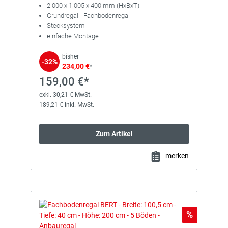
2.000 x 1.005 x 400 mm (HxBxT)
Grundregal - Fachbodenregal
Stecksystem
einfache Montage
bisher
-32%
234,00 €
*
159,00 €*
exkl. 30,21 € MwSt.
189,21 € inkl. MwSt.
Zum Artikel
merken
Rabatt
%