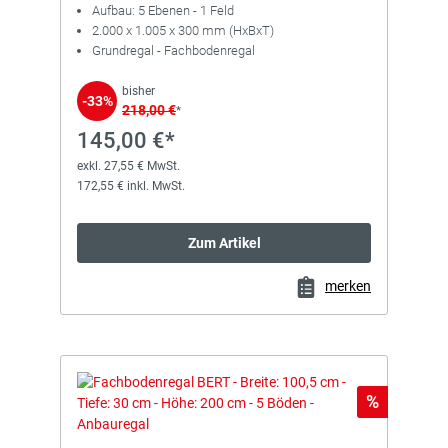
Aufbau: 5 Ebenen - 1 Feld
2.000 x 1.005 x 300 mm (HxBxT)
Grundregal - Fachbodenregal
bisher
-33%
218,00 €
*
145,00 €*
exkl. 27,55 € MwSt.
172,55 € inkl. MwSt.
Zum Artikel
merken
Rabatt
%