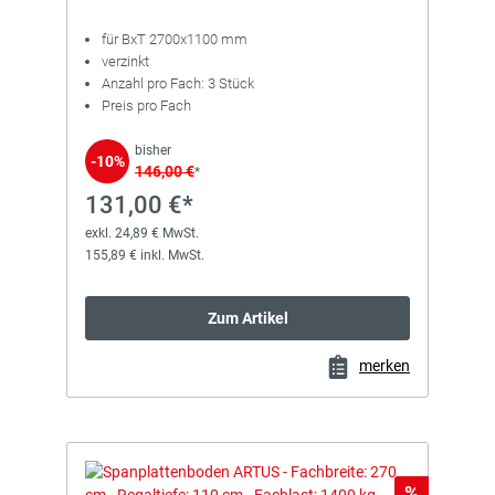
für BxT 2700x1100 mm
verzinkt
Anzahl pro Fach: 3 Stück
Preis pro Fach
bisher
-10%
146,00 €
*
131,00 €*
exkl. 24,89 € MwSt.
155,89 € inkl. MwSt.
Zum Artikel
merken
Rabatt
%