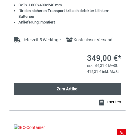
BxTxH 600x400x240 mm
für den sicheren Transport kritisch defekter Lithium-
Batterien
Anlieferung: montiert
1
Lieferzeit 5 Werktage
Kostenloser Versand
349,00 €*
exkl. 66,31 € MwSt.
415,31 € inkl. MwSt.
Zum Artikel
merken
Rabat
%