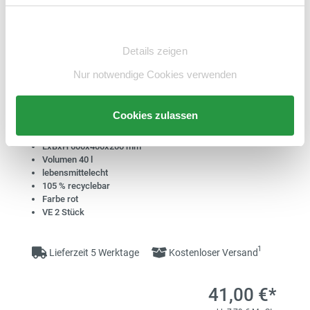
Einwilligungsauswahl
Details zeigen
Nur notwendige Cookies verwenden
Transportbehälter, PP
Cookies zulassen
Artikelnummer: E6501168-BS
LxBxH 600x400x200 mm
Volumen 40 l
lebensmittelecht
105 % recyclebar
Farbe rot
VE 2 Stück
1
Lieferzeit 5 Werktage
Kostenloser Versand
41,00 €*