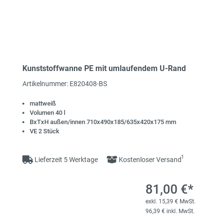
Stapelbehälter aus
Lagerboxen aus Stahl und
Kunststoff
Aluminium
Kunststoffwanne PE mit umlaufendem U-Rand
Artikelnummer: E820408-BS
mattweiß
Volumen 40 l
Kleinteilemagazine
Transportbox -
BxTxH außen/innen 710x490x185/635x420x175 mm
Werkzeugbox - Universalbox
VE 2 Stück
1
Lieferzeit 5 Werktage
Kostenloser Versand
81,00 €*
exkl. 15,39 € MwSt.
96,39 € inkl. MwSt.