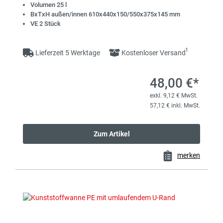
Fasszubehör
Zubehör für Lagerbehälter
Volumen 25 l
BxTxH außen/innen 610x440x150/550x375x145 mm
VE 2 Stück
1
Lieferzeit 5 Werktage
Kostenloser Versand
48,00 €*
exkl. 9,12 € MwSt.
57,12 € inkl. MwSt.
Zum Artikel
merken