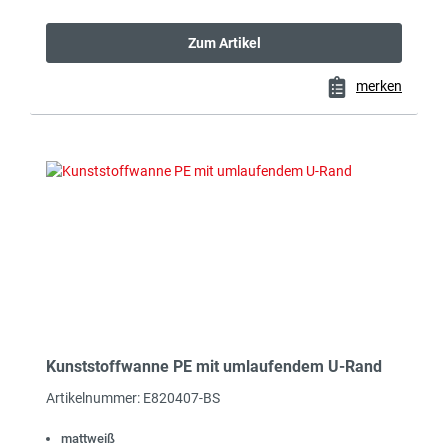
Kanister und Kannen
IBC-Container - Fässer -
Eimer - Tonnen
Zum Artikel
merken
Kunststoffwannen,
Faltboxen aus Kunststoff
Einsatzkästen,
Rechteckbehälter
Kunststoffwanne PE mit umlaufendem U-Rand
Artikelnummer: E820407-BS
mattweiß