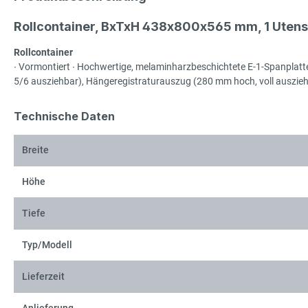
Rollcontainer, BxTxH 438x800x565 mm, 1 Utensil
Rollcontainer
∙ Vormontiert ∙ Hochwertige, melaminharzbeschichtete E-1-Spanplat
5/6 ausziehbar), Hängeregistraturauszug (280 mm hoch, voll ausziehb
Technische Daten
Breite
Höhe
Tiefe
Typ/Modell
Lieferzeit