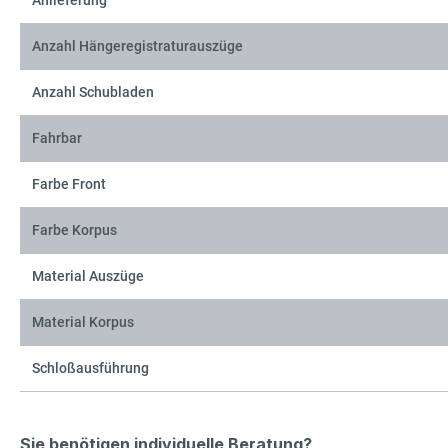
Anlieferung
Anzahl Hängeregistraturauszüge
Anzahl Schubladen
Fahrbar
Farbe Front
Farbe Korpus
Material Auszüge
Material Korpus
Schloßausführung
Sie benötigen individuelle Beratung?