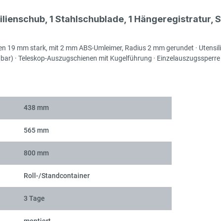
ienschub, 1 Stahlschublade, 1 Hängeregistratur, S
Rol
ten 19 mm stark, mit 2 mm ABS-Umleimer, Radius 2 mm gerundet · Utensi
ar) · Teleskop-Auszugschienen mit Kugelführung · Einzelauszugssperre · Z
Rol
438 mm
565 mm
800 mm
Roll-/Standcontainer
Rol
3 Tage