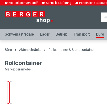
1
Kostenloser Versand
Schnelle Lieferung
Persönliche Beratun
springen
Zur Hauptnavigation springen
Schwerlastregale
Lager
Betrieb
Transport
Büro
Büro
Aktenschränke
Rollcontainer & Standcontainer
Rollcontainer
Marke: geramöbel