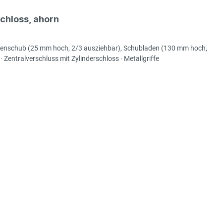
546,00 €*
chloss, ahorn
lcontainer
exkl. 103,74 € MwSt.
649,74 € inkl. MwSt.
lienschub (25 mm hoch, 2/3 ausziehbar), Schubladen (130 mm hoch,
entralverschluss mit Zylinderschloss ∙ Metallgriffe
bisher
-22%
537,00 €
*
lcontainer
415,00 €*
exkl. 78,85 € MwSt.
493,85 € inkl. MwSt.
546,00 €*
lcontainer
exkl. 103,74 € MwSt.
649,74 € inkl. MwSt.