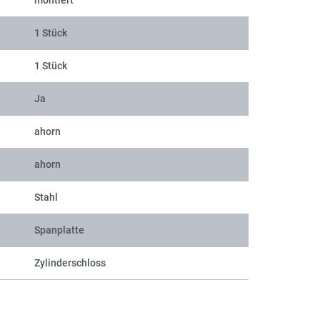
montiert
1 Stück
Bür
1 Stück
Ja
ahorn
ahorn
Stahl
Spanplatte
Zylinderschloss