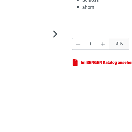
Schloss
ahorn
Produkt Anzahl: Gi
STK
Bür
Im BERGER Katalog ansehe
Rol