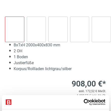
BxTxH 2000x400x830 mm
2 OH
1 Boden
Justierfüße
Korpus/Rollladen lichtgrau/silber
908,00 €*
exkl. 172,52 € MwSt.
1.080,52 € inkl. MwSt.
Lieferzeit 3 Werktage
1
Kostenloser Versand