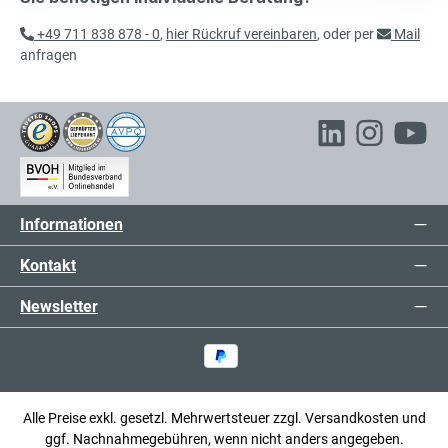
908,00 €*
Rollladenschrank
exkl. 172,52 € MwSt.
+49 711 838 878 - 0
,
hier Rückruf vereinbaren
, oder per
Mail
1.080,52 € inkl. MwSt.
anfragen
501,00 €*
Rollladenschrank, Beistellschrank
exkl. 95,19 € MwSt.
596,19 € inkl. MwSt.
Informationen
Kontakt
Newsletter
Alle Preise exkl. gesetzl. Mehrwertsteuer zzgl.
Versandkosten
und
ggf. Nachnahmegebühren, wenn nicht anders angegeben.