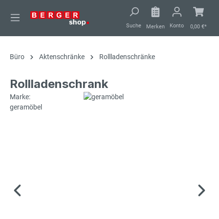
alt springen
Suche
Konto
Merken
0,00 €*
Büro
Aktenschränke
Rollladenschränke
Rollladenschrank
Marke:
geramöbel