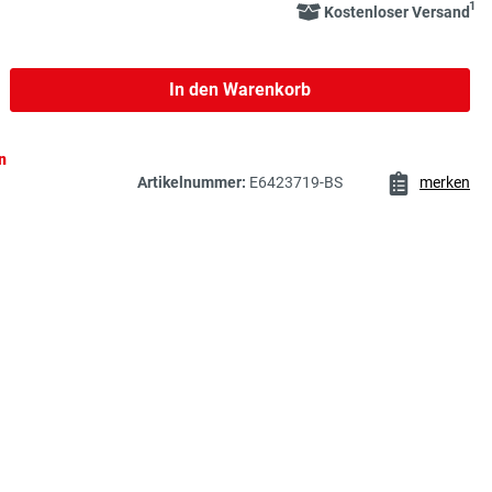
1
Kostenloser Versand
b den gewünschten Wert ein oder benutze 
In den Warenkorb
n
Artikelnummer:
E6423719-BS
merken