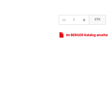
Produkt Anzahl: Gi
STK
Im BERGER Katalog ansehe