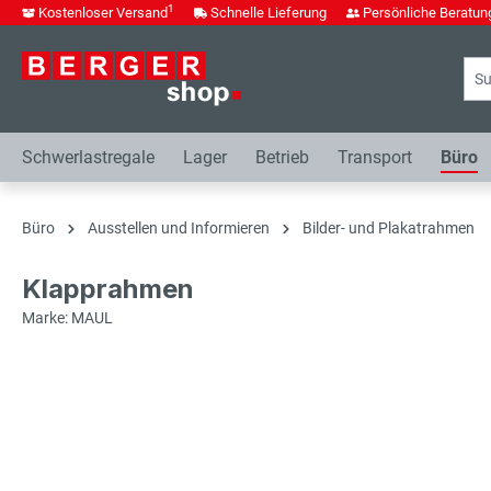
1
Kostenloser Versand
Schnelle Lieferung
Persönliche Beratun
springen
Zur Hauptnavigation springen
Schwerlastregale
Lager
Betrieb
Transport
Büro
Büro
Ausstellen und Informieren
Bilder- und Plakatrahmen
Klapprahmen
Marke: MAUL