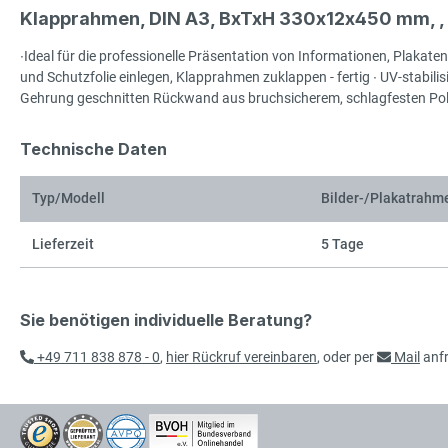
Klapprahmen, DIN A3, BxTxH 330x12x450 mm, , A
∙Ideal für die professionelle Präsentation von Informationen, Plakat
und Schutzfolie einlegen, Klapprahmen zuklappen - fertig ∙ UV-stabili
Gehrung geschnitten Rückwand aus bruchsicherem, schlagfesten Poly
Technische Daten
Typ/Modell
Bilder-/Plakatrahm
Lieferzeit
5 Tage
Sie benötigen individuelle Beratung?
+49 711 838 878 - 0
,
hier Rückruf vereinbaren
, oder per
Mail
anf