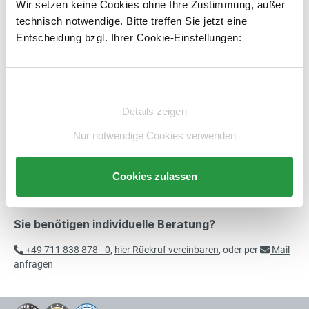
Wir setzen keine Cookies ohne Ihre Zustimmung, außer
Vitrine, Thekenvitrine
exkl. 121,41 € MwSt.
technisch notwendige. Bitte treffen Sie jetzt eine
760,41 € inkl. MwSt.
Artikelnummer:
E853441-BS
merken
Entscheidung bzgl. Ihrer Cookie-Einstellungen:
Beschreibung
Einwilligungsauswahl
Technische Daten
Details zeigen
Beratung
Nur notwendige Cookies verwenden
Cookies zulassen
Sie benötigen individuelle Beratung?
+49 711 838 878 - 0
,
hier Rückruf vereinbaren
, oder per
Mail
anfragen