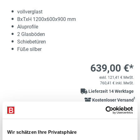
vollverglast
BxTxH 1200x600x900 mm
Aluprofile
2 Glasböden
Schiebetüren
Füße silber
639,00 €*
exkl. 121,41 € MwSt.
760,41 € inkl. MwSt.
Lieferzeit 14 Werktage
1
Kostenloser Versand
Variante auswählen
Produkt Anzahl: Gib den gewünschten Wert e
Wir schätzen Ihre Privatsphäre
STK
In den Warenkorb
639,00 €*