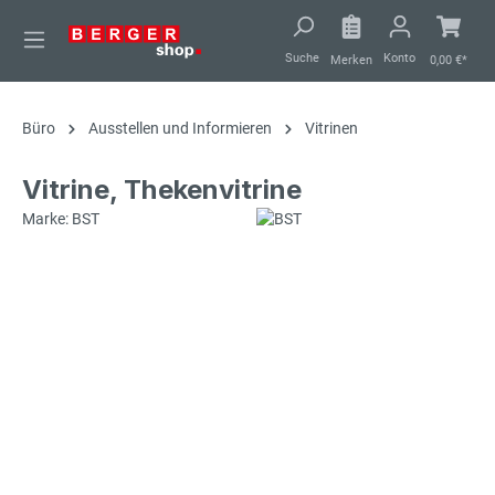
alt springen
Suche
Konto
Merken
0,00 €*
Büro
Ausstellen und Informieren
Vitrinen
Vitrine, Thekenvitrine
Marke: BST