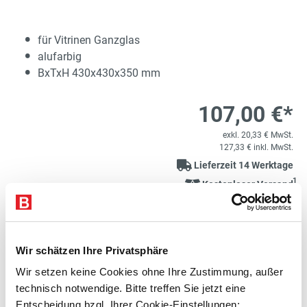
für Vitrinen Ganzglas
alufarbig
BxTxH 430x430x350 mm
107,00 €*
exkl. 20,33 € MwSt.
127,33 € inkl. MwSt.
Lieferzeit 14 Werktage
1
Kostenloser Versand
Produkt Anzahl: Gib den gewünschten Wert e
STK
In den Warenkorb
Wir schätzen Ihre Privatsphäre
Artikelnummer:
E850913-BS
merken
Wir setzen keine Cookies ohne Ihre Zustimmung, außer
technisch notwendige. Bitte treffen Sie jetzt eine
Entscheidung bzgl. Ihrer Cookie-Einstellungen: