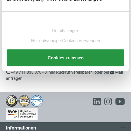
Beschreibung
Technische Daten
Einwilligungsauswahl
Beratung
Details zeigen
Nur notwendige Cookies verwenden
Cookies zulassen
Sie benötigen individuelle Beratung?
+49 711 838 878 - 0
,
hier Rückruf vereinbaren
, oder per
Mail
anfragen
Informationen