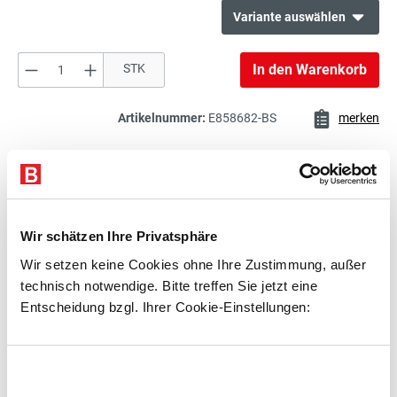
Variante auswählen
Produkt Anzahl: Gib den gewünschten Wert e
STK
In den Warenkorb
219,00 €*
Büroregal
exkl. 41,61 € MwSt.
260,61 € inkl. MwSt.
Artikelnummer:
E858682-BS
merken
219,00 €*
Beschreibung
Büroregal
exkl. 41,61 € MwSt.
Technische Daten
260,61 € inkl. MwSt.
Wir schätzen Ihre Privatsphäre
Zubehör
Wir setzen keine Cookies ohne Ihre Zustimmung, außer
219,00 €*
Beratung
technisch notwendige. Bitte treffen Sie jetzt eine
Büroregal
exkl. 41,61 € MwSt.
Entscheidung bzgl. Ihrer Cookie-Einstellungen:
260,61 € inkl. MwSt.
Zubehör
Einwilligungsauswahl
239,00 €*