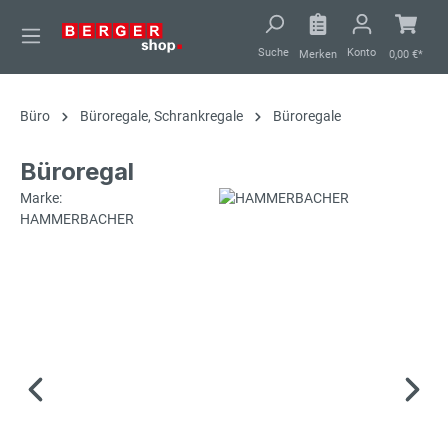
alt springen
Suche
Konto
Merken
0,00 €*
Büro
Büroregale, Schrankregale
Büroregale
Büroregal
Marke:
HAMMERBACHER