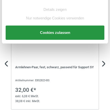
Einwilligungsauswahl
Zubehör
Details zeigen
Nur notwendige Cookies verwenden
Cookies zulassen
Armlehnen-Paar, fest, schwarz, passend für Support SY
Artikelnummer: E852823-BS
32,00 €*
exkl. 6,08 € MwSt.
38,08 € inkl. MwSt.