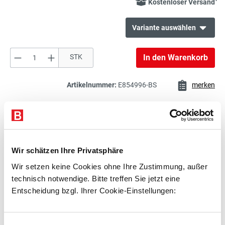
Kostenloser Versand
Variante auswählen
Produkt Anzahl: Gib den gewünschten Wert e
STK
In den Warenkorb
32,00 €*
Armlehnen-Paar
exkl. 6,08 € MwSt.
38,08 € inkl. MwSt.
Artikelnummer:
E854996-BS
merken
15,00 €*
Beschreibung
Topstar 6991 Rollenset
exkl. 2,85 € MwSt.
Technische Daten
17,85 € inkl. MwSt.
Wir schätzen Ihre Privatsphäre
Zubehör
Wir setzen keine Cookies ohne Ihre Zustimmung, außer
44,00 €*
TOPSTAR 7096 Armlehnen U2
technisch notwendige. Bitte treffen Sie jetzt eine
Beratung
höhenverstellbar zu Express 06-04 /
exkl. 8,36 € MwSt.
Entscheidung bzgl. Ihrer Cookie-Einstellungen:
Express 06-10 / Express 06-11
52,36 € inkl. MwSt.