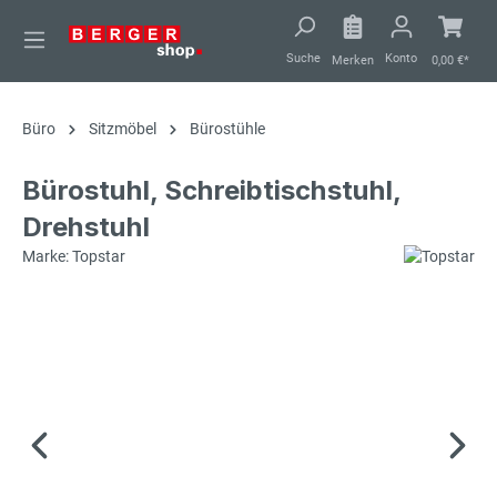
alt springen
Suche
Konto
Merken
0,00 €*
Büro
Sitzmöbel
Bürostühle
Bürostuhl, Schreibtischstuhl,
Drehstuhl
Marke: Topstar