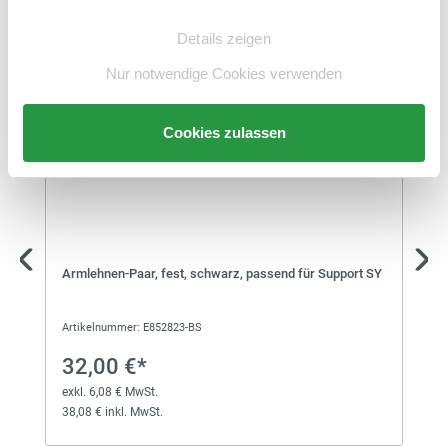
Einwilligungsauswahl
Zubehör
Details zeigen
Nur notwendige Cookies verwenden
Cookies zulassen
Armlehnen-Paar, fest, schwarz, passend für Support SY
Artikelnummer: E852823-BS
32,00 €*
exkl. 6,08 € MwSt.
38,08 € inkl. MwSt.