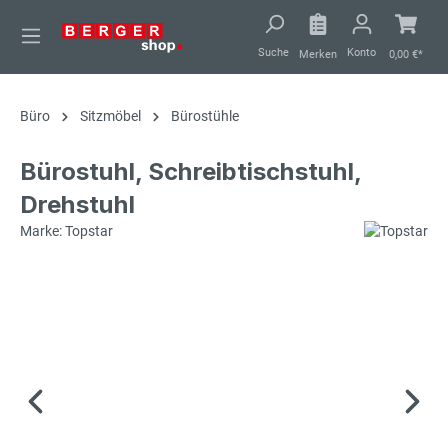
alt springen
Suche
Konto
Merken
0,00 €*
Büro
Sitzmöbel
Bürostühle
Bürostuhl, Schreibtischstuhl,
Drehstuhl
Marke: Topstar