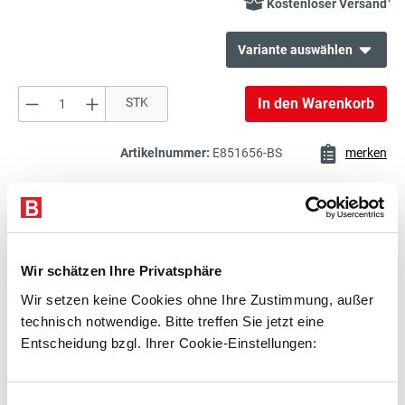
Kostenloser Versand
Variante auswählen
Produkt Anzahl: Gib den gewünschten Wert e
STK
In den Warenkorb
143,00 €*
Bürostuhl, Schreibtischstuhl,
exkl. 27,17 € MwSt.
Drehstuhl
170,17 € inkl. MwSt.
Artikelnummer:
E851656-BS
merken
143,00 €*
Beschreibung
Bürostuhl, Schreibtischstuhl,
exkl. 27,17 € MwSt.
Drehstuhl
Technische Daten
170,17 € inkl. MwSt.
Wir schätzen Ihre Privatsphäre
Zubehör
Wir setzen keine Cookies ohne Ihre Zustimmung, außer
technisch notwendige. Bitte treffen Sie jetzt eine
Beratung
Entscheidung bzgl. Ihrer Cookie-Einstellungen: