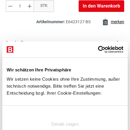
Produkt Anzahl: Gib den gewünschten Wert e
STK
In den Warenkorb
Artikelnummer:
E6423127-BS
merken
Beschreibung
Technische Daten
Zubehör
Wir schätzen Ihre Privatsphäre
Beratung
Wir setzen keine Cookies ohne Ihre Zustimmung, außer
technisch notwendige. Bitte treffen Sie jetzt eine
Entscheidung bzgl. Ihrer Cookie-Einstellungen:
Zubehör
Einwilligungsauswahl
Details zeigen