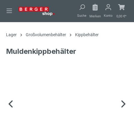
alt springen
Suche
Konto
Merken
0,00 €*
Lager
Großvolumenbehälter
Kippbehälter
Muldenkippbehälter