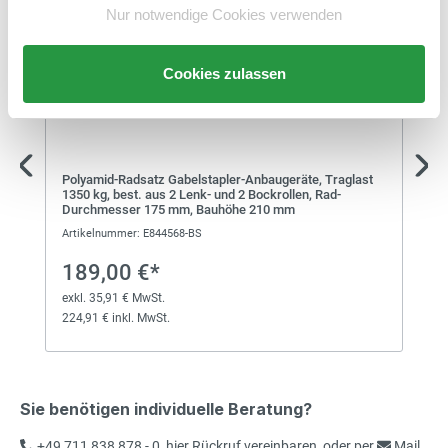
Nur notwendige Cookies verwenden
Cookies zulassen
Polyamid-Radsatz Gabelstapler-Anbaugeräte, Traglast
1350 kg, best. aus 2 Lenk- und 2 Bockrollen, Rad-
Durchmesser 175 mm, Bauhöhe 210 mm
Artikelnummer: E844568-BS
189,00 €*
exkl. 35,91 € MwSt.
224,91 € inkl. MwSt.
Sie benötigen individuelle Beratung?
+49 711 838 878 - 0
,
hier Rückruf vereinbaren
, oder per
Mail