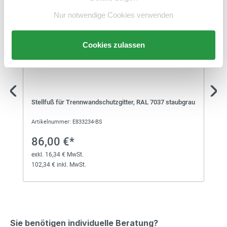
Nur notwendige Cookies verwenden
138,00 €*
Aufsatzelement für
exkl. 26,22 € MwSt.
Cookies zulassen
Trennwandschutzgitter
164,22 € inkl. MwSt.
138,00 €*
Vario-Aufsatz-Element für
Stellfuß für Trennwandschutzgitter, RAL 7037 staubgrau
exkl. 26,22 € MwSt.
Trennwandschutzgitter
164,22 € inkl. MwSt.
Artikelnummer: E833234-BS
86,00 €*
99,00 €*
Aufsatzelement für
exkl. 16,34 € MwSt.
exkl. 18,81 € MwSt.
Trennwandschutzgitter
102,34 € inkl. MwSt.
117,81 € inkl. MwSt.
92,00 €*
Aufsatzelement für
exkl. 17,48 € MwSt.
Sie benötigen individuelle Beratung?
Trennwandschutzgitter