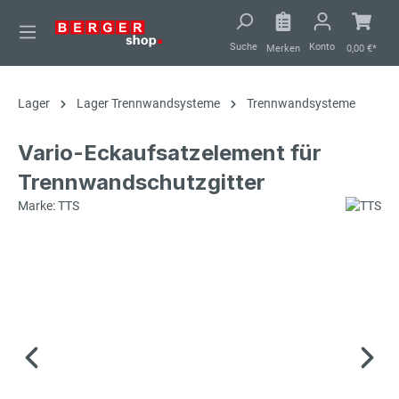
alt springen
Suche
Konto
Merken
0,00 €*
Lager
Lager Trennwandsysteme
Trennwandsysteme
Vario-Eckaufsatzelement für
Trennwandschutzgitter
Marke: TTS