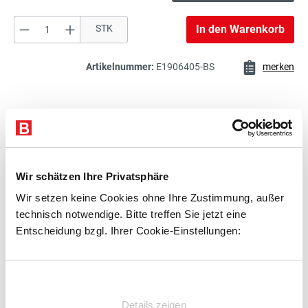
Produkt Anzahl: Gib den gewünschten Wert e
STK
In den Warenkorb
60,00 €*
Aufsatzelement für
exkl. 11,40 € MwSt.
Trennwandschutzgitter
71,40 € inkl. MwSt.
Artikelnummer:
E1906405-BS
merken
138,00 €*
Beschreibung
Aufsatzelement für
exkl. 26,22 € MwSt.
Trennwandschutzgitter
Technische Daten
164,22 € inkl. MwSt.
Zubehör
Wir schätzen Ihre Privatsphäre
52,00 €*
Beratung
Wir setzen keine Cookies ohne Ihre Zustimmung, außer
Mittel-Aufsatz-Pfosten für
exkl. 9,88 € MwSt.
Trennwandschutzgitter
technisch notwendige. Bitte treffen Sie jetzt eine
61,88 € inkl. MwSt.
Entscheidung bzgl. Ihrer Cookie-Einstellungen:
Zubehör
34,50 €*
Wandanschlussprofil für
Einwilligungsauswahl
exkl. 6,56 € MwSt.
Trennwandschutzgitter
41,06 € inkl. MwSt.
Details zeigen