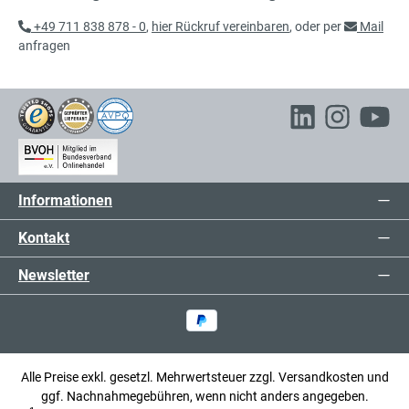
109,48 € inkl. MwSt.
+49 711 838 878 - 0
,
hier Rückruf vereinbaren
, oder per
Mail
anfragen
65,00 €*
Aufsatzelement für
exkl. 12,35 € MwSt.
Trennwandschutzgitter
77,35 € inkl. MwSt.
52,00 €*
Anfangs-/End-Aufsatz-Pfosten für
exkl. 9,88 € MwSt.
Informationen
Trennwandschutzgitter
61,88 € inkl. MwSt.
Kontakt
Newsletter
65,00 €*
T-Aufsatzpfosten für
exkl. 12,35 € MwSt.
Trennwandschutzgitter
77,35 € inkl. MwSt.
Alle Preise exkl. gesetzl. Mehrwertsteuer zzgl.
Versandkosten
und
117,00 €*
Aufsatzelement für
ggf. Nachnahmegebühren, wenn nicht anders angegeben.
exkl. 22,23 € MwSt.