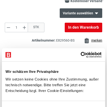
Kostenloser Versand
Variante auswählen
Produkt Anzahl: Gib den gewünschten Wert e
STK
In den Warenkorb
132,00 €*
Dachoberflächenlackierung
exkl. 25,08 € MwSt.
157,08 € inkl. MwSt.
Artikelnummer:
E829560-BS
merken
740,00 €*
Aufpreis für Lackierung in RAL-
Beschreibung
Standardfarben (außer Leuchtfarben)
exkl. 140,60 € MwSt.
für isolierte Lagercontainer
Technische Daten
880,60 € inkl. MwSt.
Wir schätzen Ihre Privatsphäre
Zubehör
Wir setzen keine Cookies ohne Ihre Zustimmung, außer
6.058,00 €*
technisch notwendige. Bitte treffen Sie jetzt eine
Beratung
Materialcontainer, Isolierter
exkl. 1.151,02 € MwSt.
Entscheidung bzgl. Ihrer Cookie-Einstellungen:
Lagercontainer
7.209,02 € inkl. MwSt.