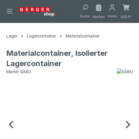
alt springen
Suche
Konto
Merken
0,00 €*
Lager
Lagercontainer
Materialcontainer
Materialcontainer, Isolierter
Lagercontainer
Marke: SÄBU