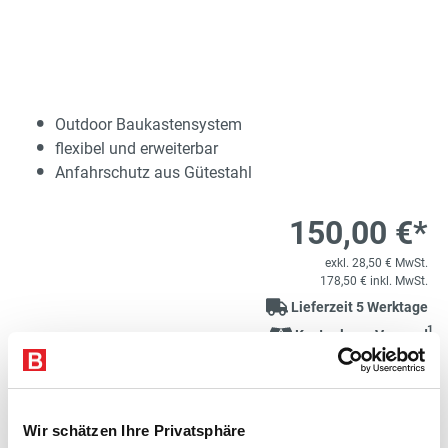
Outdoor Baukastensystem
flexibel und erweiterbar
Anfahrschutz aus Gütestahl
150,00 €*
exkl. 28,50 € MwSt.
178,50 € inkl. MwSt.
Lieferzeit 5 Werktage
1
Kostenloser Versand
Variante auswählen
Wir schätzen Ihre Privatsphäre
Produkt Anzahl: Gib den gewünschten Wert e
STK
In den Warenkorb