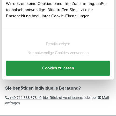
178,00 €*
Wir setzen keine Cookies ohne Ihre Zustimmung, außer
Eckpfosten für Rammschutzgeländer
exkl. 33,82 € MwSt.
technisch notwendige. Bitte treffen Sie jetzt eine
211,82 € inkl. MwSt.
Artikelnummer:
E6010795-BS
merken
Entscheidung bzgl. Ihrer Cookie-Einstellungen:
113,00 €*
Beschreibung
1,2m Querbalken für
Einwilligungsauswahl
exkl. 21,47 € MwSt.
Rammschutzgeländer
Technische Daten
134,47 € inkl. MwSt.
Details zeigen
Beratung
Nur notwendige Cookies verwenden
139,00 €*
1,5m Querbalken für
exkl. 26,41 € MwSt.
Cookies zulassen
Rammschutzgeländer
165,41 € inkl. MwSt.
Sie benötigen individuelle Beratung?
183,00 €*
2m Querbalken für
exkl. 34,77 € MwSt.
+49 711 838 878 - 0
,
hier Rückruf vereinbaren
, oder per
Mail
Rammschutzgeländer
217,77 € inkl. MwSt.
anfragen