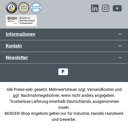
169,00 €*
Mittelpfosten für das
exkl. 32,11 € MwSt.
Rammschutzgeländer System Profi
201,11 € inkl. MwSt.
Informationen
109,00 €*
1m Querbalken für
exkl. 20,71 € MwSt.
Kontakt
Rammschutzgeländer
129,71 € inkl. MwSt.
Newsletter
Alle Preise exkl. gesetzl. Mehrwertsteuer zzgl.
Versandkosten
und
ggf. Nachnahmegebühren, wenn nicht anders angegeben.
1
Kostenlose Lieferung innerhalb Deutschlands, ausgenommen
Inseln.
BERGER-Shop Angebote gelten nur für Industrie, Handel, Handwerk
und Gewerbe.