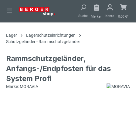
alt springen
Suche
Konto
Merken
0,00 €*
Lager
Lagerschutzeinrichtungen
Schutzgeländer - Rammschutzgeländer
Rammschutzgeländer,
Anfangs-/Endpfosten für das
System Profi
Marke: MORAVIA