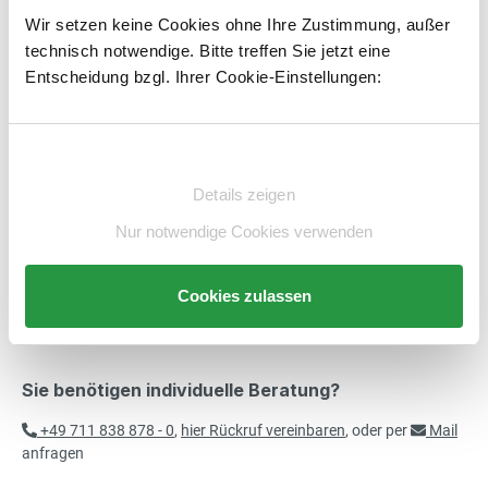
Produkt Anzahl: Gib den gewünschten Wert e
PK
In den Warenkorb
68,00 €*
Wir setzen keine Cookies ohne Ihre Zustimmung, außer
Lageraufkleber, Regalkennzeichnung
technisch notwendige. Bitte treffen Sie jetzt eine
exkl. 12,92 € MwSt.
80,92 € inkl. MwSt.
Entscheidung bzgl. Ihrer Cookie-Einstellungen:
Artikelnummer:
E861232-BS
merken
60,00 €*
Einwilligungsauswahl
Beschreibung
Lageraufkleber, Regalkennzeichnung
exkl. 11,40 € MwSt.
Details zeigen
Technische Daten
71,40 € inkl. MwSt.
Nur notwendige Cookies verwenden
Beratung
79,00 €*
Cookies zulassen
Lageraufkleber, Regalkennzeichnung
exkl. 15,01 € MwSt.
94,01 € inkl. MwSt.
Sie benötigen individuelle Beratung?
60,00 €*
Lageraufkleber, Regalkennzeichnung
exkl. 11,40 € MwSt.
+49 711 838 878 - 0
,
hier Rückruf vereinbaren
, oder per
Mail
71,40 € inkl. MwSt.
anfragen