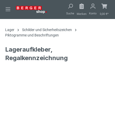
alt springen
Suche
Konto
Merken
0,00 €*
Lager
Schilder und Sicherheitszeichen
Piktogramme und Beschriftungen
Lageraufkleber,
Regalkennzeichnung