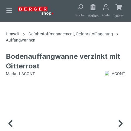
alt springen
Suche
Konto
Merken
0,00 €*
Umwelt
Gefahrstoffmanagement, Gefahrstofflagerung
Auffangwannen
Bodenauffangwanne verzinkt mit
Gitterrost
Marke: LACONT