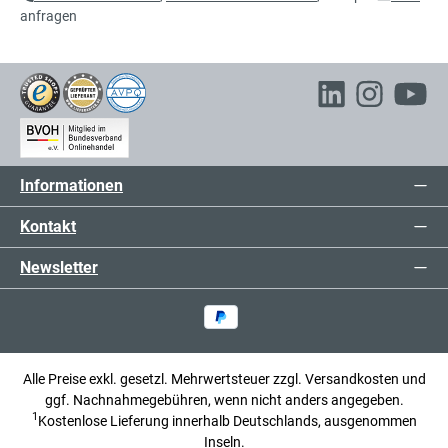
anfragen
316,00 €*
Bodenauffangwanne verzinkt mit
exkl. 60,04 € MwSt.
Gitterrost
376,04 € inkl. MwSt.
539,00 €*
Bodenauffangwanne verzinkt mit
Informationen
exkl. 102,41 € MwSt.
Gitterrost
641,41 € inkl. MwSt.
Kontakt
Newsletter
bisher
-6%
248,00 €
*
Bodenauffangwanne verzinkt mit
233,00 €*
Gitterrost
exkl. 44,27 € MwSt.
277,27 € inkl. MwSt.
Alle Preise exkl. gesetzl. Mehrwertsteuer zzgl.
Versandkosten
und
ggf. Nachnahmegebühren, wenn nicht anders angegeben.
1
Kostenlose Lieferung innerhalb Deutschlands, ausgenommen
Inseln.