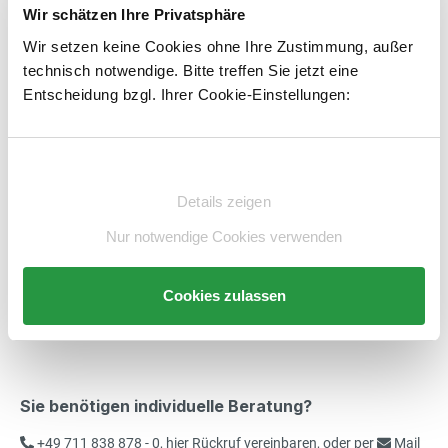
Variante auswählen
Wir schätzen Ihre Privatsphäre
Wir setzen keine Cookies ohne Ihre Zustimmung, außer
Produkt Anzahl: Gib den gewünschten Wert e
STK
In den Warenkorb
technisch notwendige. Bitte treffen Sie jetzt eine
bisher
-12%
466,00 €
*
Entscheidung bzgl. Ihrer Cookie-Einstellungen:
Bodenauffangwanne verzinkt mit
410,00 €*
Artikelnummer:
E1981496-BS
merken
Gitterrost
exkl. 77,90 € MwSt.
487,90 € inkl. MwSt.
Einwilligungsauswahl
Beschreibung
Details zeigen
Technische Daten
bisher
Nur notwendige Cookies verwenden
-14%
669,00 €
*
Bodenauffangwanne verzinkt mit
575,00 €*
Beratung
Gitterrost
Cookies zulassen
exkl. 109,25 € MwSt.
684,25 € inkl. MwSt.
773,00 €*
Bodenauffangwanne verzinkt mit
Sie benötigen individuelle Beratung?
exkl. 146,87 € MwSt.
Gitterrost
919,87 € inkl. MwSt.
+49 711 838 878 - 0
,
hier Rückruf vereinbaren
, oder per
Mail