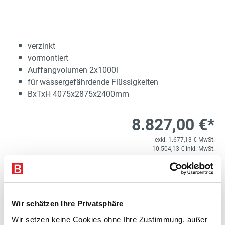
verzinkt
vormontiert
Auffangvolumen 2x1000l
für wassergefährdende Flüssigkeiten
BxTxH 4075x2875x2400mm
8.827,00 €*
exkl. 1.677,13 € MwSt.
10.504,13 € inkl. MwSt.
Lieferzeit 15 Werktage
1
Kostenloser Versand
Wir schätzen Ihre Privatsphäre
Produkt Anzahl: Gib den gewünschten Wert e
STK
In den Warenkorb
Wir setzen keine Cookies ohne Ihre Zustimmung, außer