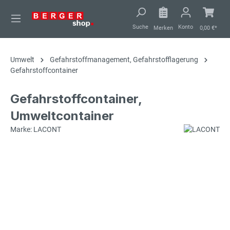
alt springen
Suche
Konto
Merken
0,00 €*
Umwelt
Gefahrstoffmanagement, Gefahrstofflagerung
Gefahrstoffcontainer
Gefahrstoffcontainer,
Umweltcontainer
Marke: LACONT