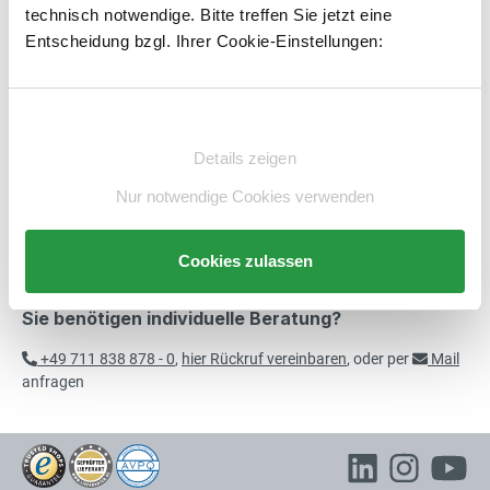
technisch notwendige. Bitte treffen Sie jetzt eine
Artikelnummer:
E1981432-BS
merken
Entscheidung bzgl. Ihrer Cookie-Einstellungen:
Beschreibung
Einwilligungsauswahl
Technische Daten
Details zeigen
Beratung
Nur notwendige Cookies verwenden
Cookies zulassen
Sie benötigen individuelle Beratung?
+49 711 838 878 - 0
,
hier Rückruf vereinbaren
, oder per
Mail
anfragen