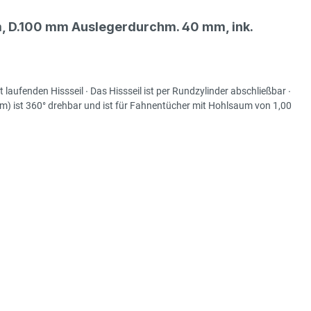
907,00 €*
 m, D.100 mm Auslegerdurchm. 40 mm, ink.
-Fahnenmast 2-teilig
exkl. 172,33 € MwSt.
1.079,33 € inkl. MwSt.
aufenden Hissseil ∙ Das Hissseil ist per Rundzylinder abschließbar ∙
mm) ist 360° drehbar und ist für Fahnentücher mit Hohlsaum von 1,00
670,00 €*
-Fahnenmast 2-teilig
exkl. 127,30 € MwSt.
797,30 € inkl. MwSt.
1.168,00 €*
-Fahnenmast 2-teilig
exkl. 221,92 € MwSt.
1.389,92 € inkl. MwSt.