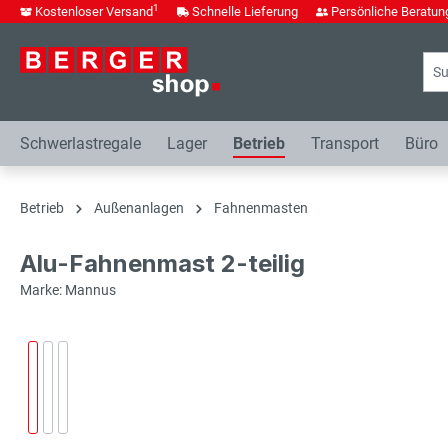
1
Kostenloser Versand
Schnelle Lieferung
Persönliche Beratun
springen
Zur Hauptnavigation springen
Schwerlastregale
Lager
Betrieb
Transport
Büro
Betrieb
Außenanlagen
Fahnenmasten
Alu-Fahnenmast 2-teilig
Marke: Mannus