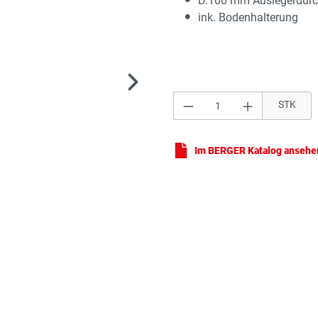
D.100 mm Auslegerdur
ink. Bodenhalterung
Produkt Anzahl: Gi
STK
Alu
Im BERGER Katalog ansehe
Alu