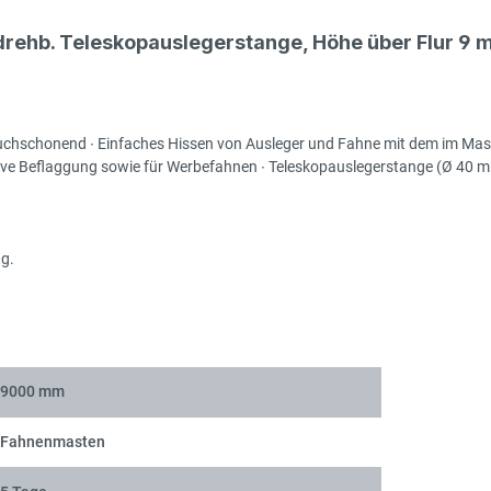
 drehb. Teleskopauslegerstange, Höhe über Flur 9
Alu
tuchschonend ∙ Einfaches Hissen von Ausleger und Fahne mit dem im Mast l
ntaive Beflaggung sowie für Werbefahnen ∙ Teleskopauslegerstange (Ø 40 
Alu
ng.
Alu
9000 mm
Fahnenmasten