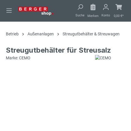
alt springen
Suche
Konto
Merken
0,00 €*
Betrieb
Außenanlagen
Streugutbehälter & Streuwagen
Streugutbehälter für Streusalz
Marke: CEMO