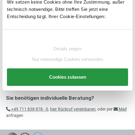
Wir setzen keine Cookies ohne Ihre Zustimmung, außer
Streugutbehälter für Streusalz
exkl. 125,40 € MwSt.
technisch notwendige. Bitte treffen Sie jetzt eine
785,40 € inkl. MwSt.
Artikelnummer:
E810912-BS
merken
Entscheidung bzgl. Ihrer Cookie-Einstellungen:
Beschreibung
Einwilligungsauswahl
Technische Daten
Details zeigen
Beratung
Nur notwendige Cookies verwenden
Cookies zulassen
Sie benötigen individuelle Beratung?
+49 711 838 878 - 0
,
hier Rückruf vereinbaren
, oder per
Mail
anfragen