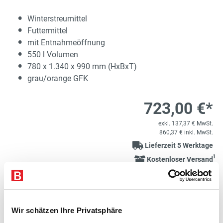
Winterstreumittel
Futtermittel
mit Entnahmeöffnung
550 l Volumen
780 x 1.340 x 990 mm (HxBxT)
grau/orange GFK
723,00 €*
exkl. 137,37 € MwSt.
860,37 € inkl. MwSt.
Lieferzeit 5 Werktage
1
Kostenloser Versand
Variante auswählen
Produkt Anzahl: Gib den gewünschten Wert e
Wir schätzen Ihre Privatsphäre
STK
In den Warenkorb
660,00 €*