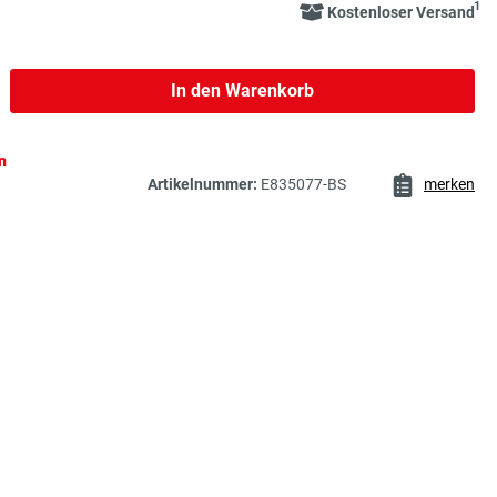
1
Kostenloser Versand
b den gewünschten Wert ein oder benutze 
In den Warenkorb
n
Artikelnummer:
E835077-BS
merken