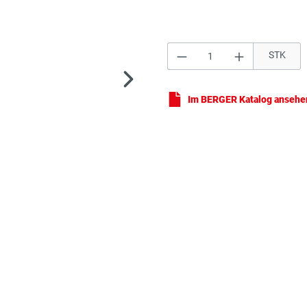
Produkt Anzahl: Gi
STK
Im BERGER Katalog ansehe