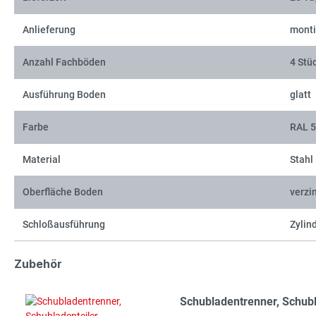
Anlieferung
monti
Anzahl Fachböden
4 Stü
Ausführung Boden
glatt
Farbe
RAL 5
Material
Stahl
Oberfläche Boden
verzi
Schloßausführung
Zylin
Zubehör
Schubladentrenner, Schub