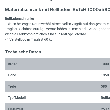
Materialschrank mit Rollladen, BxTxH 1000x580
Rollladenschränke
∙ Bieten bei engen Raumverhältnissen vollen Zugriff auf das gesamte 
Traglast: Gehäuse 500 kg ∙ Verstellböden 30 mm stark ∙ Auszugböden, 
Weitere Farbkombinationen sind auf Anfrage lieferbar
∙ 4 Verstellböden Traglast 60 kg
Technische Daten
Breite
1000
Höhe
1950
Tiefe
580 
Typ/Modell
Rolll
Lieferzeit
25 Ta