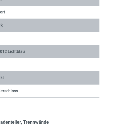
ert
ck
012 Lichtblau
nkt
derschloss
ladenteiler, Trennwände