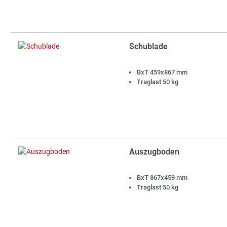
Schublade
BxT 459x867 mm
Traglast 50 kg
Auszugboden
BxT 867x459 mm
Traglast 50 kg