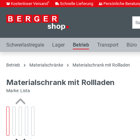
1
Kostenloser Versand
Schnelle Lieferung
Persönliche Beratun
springen
Zur Hauptnavigation springen
Schwerlastregale
Lager
Betrieb
Transport
Büro
Betrieb
Materialschränke
Materialschrank mit Rollladen
Materialschrank mit Rollladen
Marke: Lista