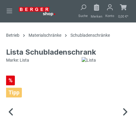
alt springen
Suche
Konto
Merken
0,00 €*
Betrieb
Materialschränke
Schubladenschränke
Lista Schubladenschrank
Marke: Lista
%
Tipp