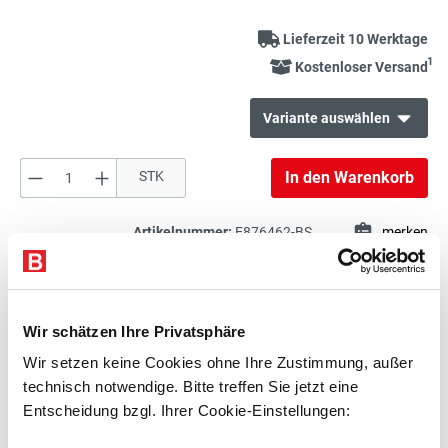
Lieferzeit 10 Werktage
1
Kostenloser Versand
Variante auswählen
Produkt Anzahl: Gib den gewünschten Wert e
STK
In den Warenkorb
1.659,00 €*
Lista Schubladenschrank
exkl. 315,21 € MwSt.
1.974,21 € inkl. MwSt.
Artikelnummer:
E876462-BS
merken
Beschreibung
Wir schätzen Ihre Privatsphäre
Technische Daten
Wir setzen keine Cookies ohne Ihre Zustimmung, außer
Zubehör
technisch notwendige. Bitte treffen Sie jetzt eine
Entscheidung bzgl. Ihrer Cookie-Einstellungen:
Beratung