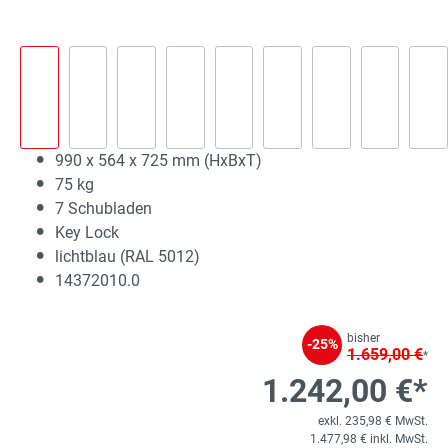
990 x 564 x 725 mm (HxBxT)
75 kg
7 Schubladen
Key Lock
lichtblau (RAL 5012)
14372010.0
bisher
-25%
1.659,00 €
*
1.242,00 €*
exkl. 235,98 € MwSt.
1.477,98 € inkl. MwSt.