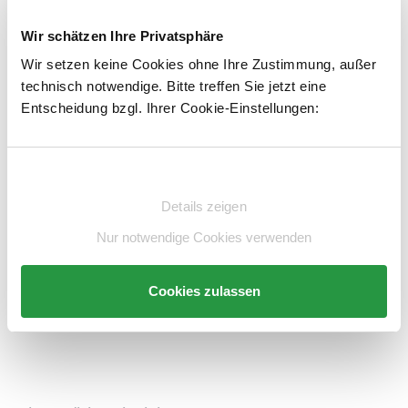
Kostenloser Versand
Wir schätzen Ihre Privatsphäre
Variante auswählen
Wir setzen keine Cookies ohne Ihre Zustimmung, außer
technisch notwendige. Bitte treffen Sie jetzt eine
Produkt Anzahl: Gib den gewünschten Wert e
STK
In den Warenkorb
143,00 €*
Entscheidung bzgl. Ihrer Cookie-Einstellungen:
Schubladentrenner, Schubladenteiler,
exkl. 27,17 € MwSt.
Einsatzkästen
170,17 € inkl. MwSt.
Artikelnummer:
E876216-BS
merken
Einwilligungsauswahl
Details zeigen
78,00 €*
Beschreibung
Schubladentrenner, Schubladenteiler,
exkl. 14,82 € MwSt.
Nur notwendige Cookies verwenden
Einsatzkästen
Technische Daten
92,82 € inkl. MwSt.
Beratung
Cookies zulassen