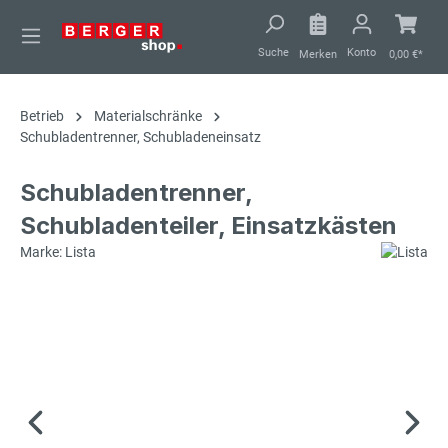
alt springen
Suche
Konto
Merken
0,00 €*
Betrieb
Materialschränke
Schubladentrenner, Schubladeneinsatz
Schubladentrenner,
Schubladenteiler, Einsatzkästen
Marke: Lista