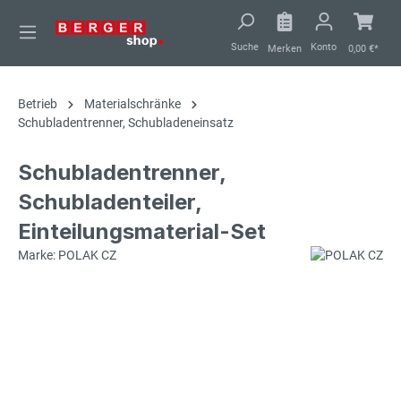
alt springen
Suche
Konto
Merken
0,00 €*
Betrieb
Materialschränke
Schubladentrenner, Schubladeneinsatz
Schubladentrenner,
Schubladenteiler,
Einteilungsmaterial-Set
Marke: POLAK CZ