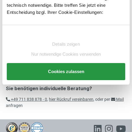
technisch notwendige. Bitte treffen Sie jetzt eine
Artikelnummer:
E1613804-BS
merken
Entscheidung bzgl. Ihrer Cookie-Einstellungen:
Beschreibung
Einwilligungsauswahl
Technische Daten
Details zeigen
Nur notwendige Cookies verwenden
Beratung
Cookies zulassen
Sie benötigen individuelle Beratung?
+49 711 838 878 - 0
,
hier Rückruf vereinbaren
, oder per
Mail
anfragen