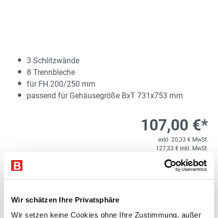
3 Schlitzwände
8 Trennbleche
für FH 200/250 mm
passend für Gehäusegröße BxT 731x753 mm
107,00 €*
exkl. 20,33 € MwSt.
127,33 € inkl. MwSt.
Lieferzeit 20 Werktage
1
Kostenloser Versand
Wir schätzen Ihre Privatsphäre
Produkt Anzahl: Gib den gewünschten Wert e
SET
In den Warenkorb
Wir setzen keine Cookies ohne Ihre Zustimmung, außer