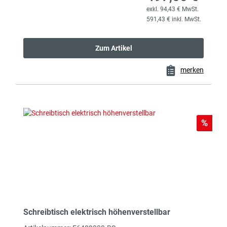
exkl. 94,43 € MwSt.
591,43 € inkl. MwSt.
Zum Artikel
merken
Rabat
%
Schreibtisch elektrisch höhenverstellbar