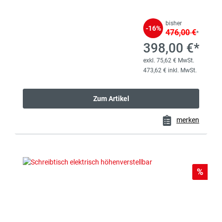
bisher
-16%
476,00 €
*
398,00 €*
exkl. 75,62 € MwSt.
473,62 € inkl. MwSt.
Zum Artikel
merken
Rabat
%