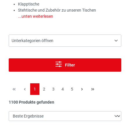
Klapptische
Stehtische und Zubehör zu unseren Tischen
...unten weiterlesen
Unterkategorien öffnen
Filter
Seite
Seite
Seite
Seite
Seite
1
2
3
4
5
Schreibtische
Stehtische
1100 Produkte gefunden