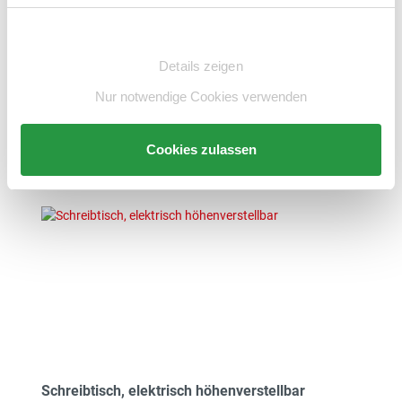
456,00 €*
Einwilligungsauswahl
exkl. 86,64 € MwSt.
542,64 € inkl. MwSt.
Details zeigen
Nur notwendige Cookies verwenden
Zum Artikel
merken
Cookies zulassen
Schreibtisch, elektrisch höhenverstellbar