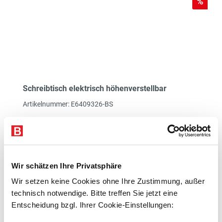
Rabat
%
Schreibtisch elektrisch höhenverstellbar
Artikelnummer: E6409326-BS
von 700-1200 mm
BxT1200x800 mm
ahorn
Wir schätzen Ihre Privatsphäre
1
Lieferzeit 5 Werktage
Kostenloser Versand
Wir setzen keine Cookies ohne Ihre Zustimmung, außer
technisch notwendige. Bitte treffen Sie jetzt eine
bisher
Entscheidung bzgl. Ihrer Cookie-Einstellungen:
-6%
489,00 €
*