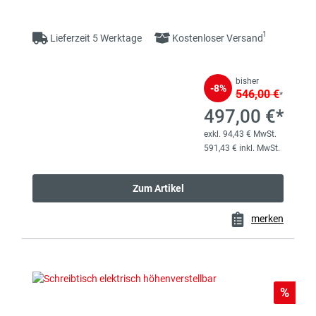
1
Lieferzeit 5 Werktage
Kostenloser Versand
bisher
-8%
546,00 €
*
497,00 €*
exkl. 94,43 € MwSt.
591,43 € inkl. MwSt.
Zum Artikel
merken
Rabat
%