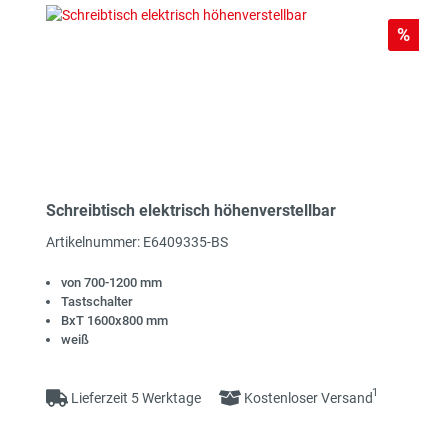
Rabat
%
Klapptische
Konferenztische und
Besprechungstische
Schreibtisch elektrisch höhenverstellbar
Artikelnummer: E6409335-BS
von 700-1200 mm
Beistelltische, Anbautische,
Zubehör zu Tischen
Tastschalter
Verkettungsplatten
BxT 1600x800 mm
weiß
1
Lieferzeit 5 Werktage
Kostenloser Versand