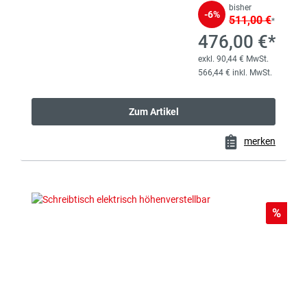
bisher
-6%
511,00 €
*
476,00 €*
exkl. 90,44 € MwSt.
566,44 € inkl. MwSt.
Zum Artikel
merken
Rabat
%