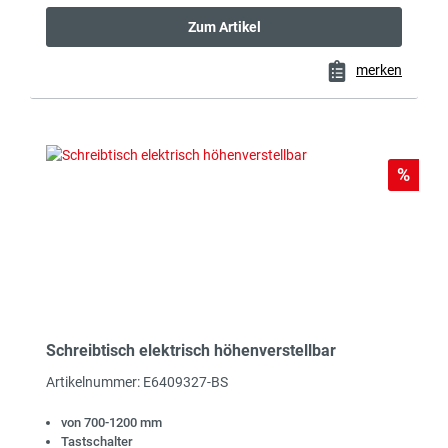
Zum Artikel
merken
Rabat
%
Schreibtisch elektrisch höhenverstellbar
Artikelnummer: E6409327-BS
von 700-1200 mm
Tastschalter