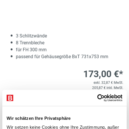
3 Schlitzwände
8 Trennbleche
für FH 300 mm
passend für Gehäusegröße BxT 731x753 mm
173,00 €*
exkl. 32,87 € MwSt.
205,87 € inkl. MwSt.
Lieferzeit 20 Werktage
1
Kostenloser Versand
Wir schätzen Ihre Privatsphäre
Produkt Anzahl: Gib den gewünschten Wert e
SET
In den Warenkorb
Wir setzen keine Cookies ohne Ihre Zustimmung, außer