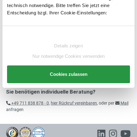
technisch notwendige. Bitte treffen Sie jetzt eine
Artikelnummer:
E1613805-BS
merken
Entscheidung bzgl. Ihrer Cookie-Einstellungen:
Beschreibung
Einwilligungsauswahl
Technische Daten
Details zeigen
Nur notwendige Cookies verwenden
Beratung
Cookies zulassen
Sie benötigen individuelle Beratung?
+49 711 838 878 - 0
,
hier Rückruf vereinbaren
, oder per
Mail
anfragen