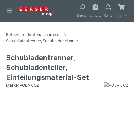
alt springen
Suche
Konto
Merken
0,00 €*
Betrieb
Materialschränke
Schubladentrenner, Schubladeneinsatz
Schubladentrenner,
Schubladenteiler,
Einteilungsmaterial-Set
Marke: POLAK CZ