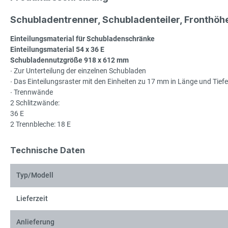
Schubladentrenner, Schubladenteiler, Fronthö
Einteilungsmaterial für Schubladenschränke
Einteilungsmaterial 54 x 36 E
Schubladennutzgröße 918 x 612 mm
∙ Zur Unterteilung der einzelnen Schubladen
∙ Das Einteilungsraster mit den Einheiten zu 17 mm in Länge und Ti
∙ Trennwände
2 Schlitzwände:
36 E
2 Trennbleche: 18 E
Technische Daten
Typ/Modell
Lieferzeit
Anlieferung