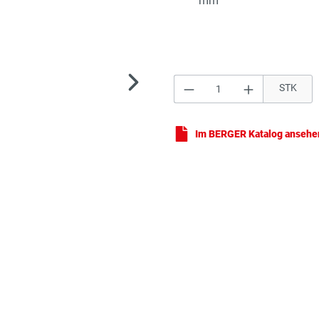
mm
Produkt Anzahl: Gi
STK
Sch
Im BERGER Katalog ansehe
Sch