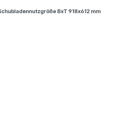
36,00 €*
ubladentrenner, Schubladenteiler
exkl. 6,84 € MwSt.
, Schubladennutzgröße BxT 918x612 mm
42,84 € inkl. MwSt.
37,00 €*
ubladentrenner, Schubladenteiler
exkl. 7,03 € MwSt.
44,03 € inkl. MwSt.
70,00 €*
ubladentrenner, Schubladenteiler
exkl. 13,30 € MwSt.
83,30 € inkl. MwSt.