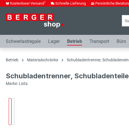
1
Kostenloser Versand
Schnelle Lieferung
Persönliche Beratun
springen
Zur Hauptnavigation springen
Schwerlastregale
Lager
Betrieb
Transport
Büro
Betrieb
Materialschränke
Schubladentrenner, Schubladenein
Schubladentrenner, Schubladenteile
Marke: Lista