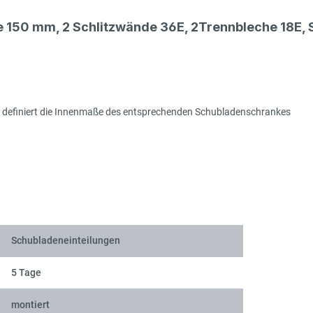
Sch
he 150 mm, 2 Schlitzwände 36E, 2Trennbleche 18E
efe definiert die Innenmaße des entsprechenden Schubladenschrankes
Sch
Sch
Schubladeneinteilungen
5 Tage
montiert