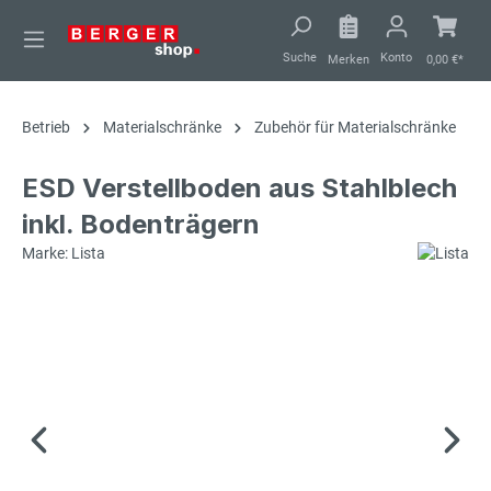
alt springen
Suche
Konto
Merken
0,00 €*
Betrieb
Materialschränke
Zubehör für Materialschränke
ESD Verstellboden aus Stahlblech
inkl. Bodenträgern
Marke: Lista