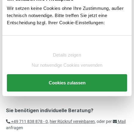
Wir setzen keine Cookies ohne Ihre Zustimmung, außer
Produkt Anzahl: Gib den gewünschten Wert e
STK
In den Warenkorb
technisch notwendige. Bitte treffen Sie jetzt eine
Entscheidung bzgl. Ihrer Cookie-Einstellungen:
Artikelnummer:
E6422147-BS
merken
Einwilligungsauswahl
Beschreibung
Details zeigen
Technische Daten
Nur notwendige Cookies verwenden
Beratung
Cookies zulassen
Sie benötigen individuelle Beratung?
+49 711 838 878 - 0
,
hier Rückruf vereinbaren
, oder per
Mail
anfragen