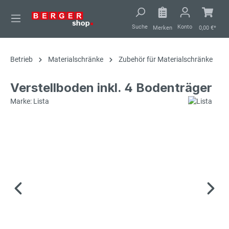
alt springen
Suche
Konto
Merken
0,00 €*
Betrieb
Materialschränke
Zubehör für Materialschränke
Verstellboden inkl. 4 Bodenträger
Marke: Lista