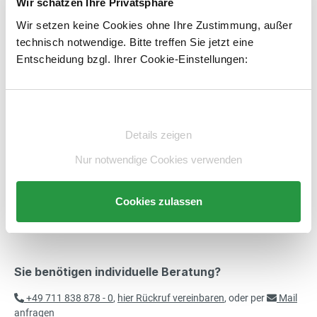
Wir schätzen Ihre Privatsphäre
Wir setzen keine Cookies ohne Ihre Zustimmung, außer
Produkt Anzahl: Gib den gewünschten Wert e
technisch notwendige. Bitte treffen Sie jetzt eine
STK
In den Warenkorb
Entscheidung bzgl. Ihrer Cookie-Einstellungen:
Artikelnummer:
E1979474-BS
merken
Einwilligungsauswahl
Details zeigen
Beschreibung
Nur notwendige Cookies verwenden
Technische Daten
Beratung
Cookies zulassen
Sie benötigen individuelle Beratung?
+49 711 838 878 - 0
,
hier Rückruf vereinbaren
, oder per
Mail
anfragen