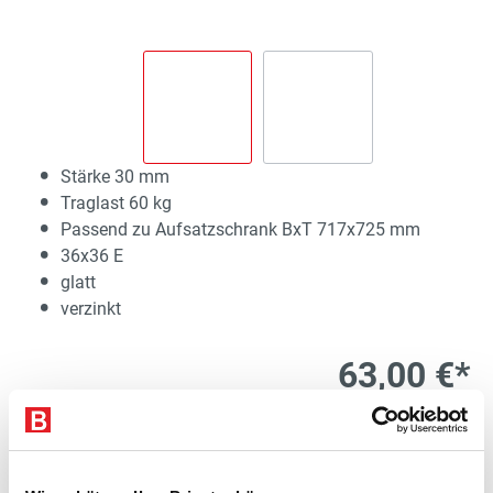
Stärke 30 mm
Traglast 60 kg
Passend zu Aufsatzschrank BxT 717x725 mm
36x36 E
glatt
verzinkt
63,00 €*
exkl. 11,97 € MwSt.
74,97 € inkl. MwSt.
Lieferzeit 25 Werktage
1
Kostenloser Versand