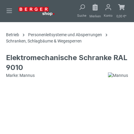
alt springen
Suche
Konto
Merken
0,00 €*
Betrieb
Personenleitsysteme und Absperrungen
Schranken, Schlagbäume & Wegesperren
Elektromechanische Schranke RAL
9010
Marke: Mannus