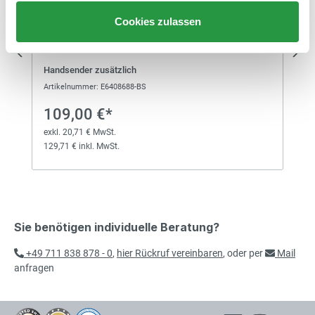
3.603,32 € inkl. MwSt.
Cookies zulassen
3.131,00 €*
Elektromechanische Schranke RAL
Handsender zusätzlich
exkl. 594,89 € MwSt.
9010
3.725,89 € inkl. MwSt.
Artikelnummer: E6408688-BS
109,00 €*
2.716,00 €*
exkl. 20,71 € MwSt.
Elektromechanische Schranke RAL
129,71 € inkl. MwSt.
exkl. 516,04 € MwSt.
9010
3.232,04 € inkl. MwSt.
2.820,00 €*
Elektromechanische Schranke RAL
Sie benötigen individuelle Beratung?
exkl. 535,80 € MwSt.
9010
3.355,80 € inkl. MwSt.
+49 711 838 878 - 0
,
hier Rückruf vereinbaren
, oder per
Mail
anfragen