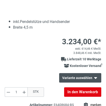
inkl.Pendelstütze und Handsender
Breite 4,5 m
3.234,00 €*
exkl. 614,46 € MwSt.
3.848,46 € inkl. MwSt.
Lieferzeit 10 Werktage
1
Kostenloser Versand
Variante auswählen
Produkt Anzahl: Gib den gewünschten Wert e
STK
In den Warenkorb
3.967,00 €*
Elektromechanische Schranke RAL
exkl. 753,73 € MwSt.
9010
4.720,73 € inkl. MwSt.
Artikelnummer:
E6408684-BS
merken