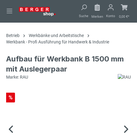
alt springen
Suche
Konto
Merken
0,00 €*
Betrieb
Werkbänke und Arbeitstische
Werkbank - Profi Ausführung für Handwerk & Industrie
Aufbau für Werkbank B 1500 mm
mit Auslegerpaar
Marke: RAU
%