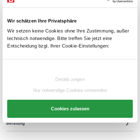
exkl. 210,08 € MwSt.
1.315,79 € inkl. MwSt.
Wir schätzen Ihre Privatsphäre
Lieferzeit 5 Werktage
Wir setzen keine Cookies ohne Ihre Zustimmung, außer
1
Kostenloser Versand
technisch notwendige. Bitte treffen Sie jetzt eine
Entscheidung bzgl. Ihrer Cookie-Einstellungen:
Produkt Anzahl: Gib den gewünschten Wert e
STK
In den Warenkorb
Einwilligungsauswahl
Artikelnummer:
E6490845-BS
merken
Details zeigen
Nur notwendige Cookies verwenden
Beschreibung
Cookies zulassen
Technische Daten
Beratung