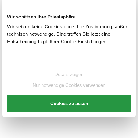
exkl. 131,92 € MwSt.
826,21 € inkl. MwSt.
Wir schätzen Ihre Privatsphäre
Lieferzeit 5 Werktage
Wir setzen keine Cookies ohne Ihre Zustimmung, außer
1
Kostenloser Versand
technisch notwendige. Bitte treffen Sie jetzt eine
Entscheidung bzgl. Ihrer Cookie-Einstellungen:
Produkt Anzahl: Gib den gewünschten Wert e
STK
In den Warenkorb
Einwilligungsauswahl
Artikelnummer:
E6490835-BS
merken
Details zeigen
Nur notwendige Cookies verwenden
Beschreibung
Technische Daten
Cookies zulassen
Beratung