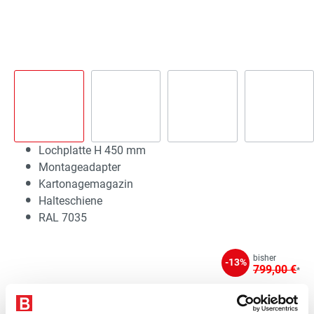
Lochplatte H 450 mm
Montageadapter
Kartonagemagazin
Halteschiene
RAL 7035
bisher
-13%
799,00 €
*
694,29 €*