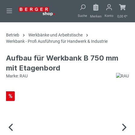
alt springen
Suche
Konto
Merken
0,00 €*
Betrieb
Werkbänke und Arbeitstische
Werkbank - Profi Ausführung für Handwerk & Industrie
Aufbau für Werkbank B 750 mm
mit Etagenbord
Marke: RAU
%