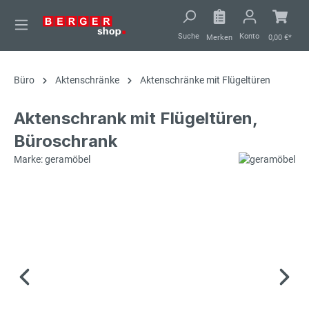
alt springen
Suche
Konto
Merken
0,00 €*
Büro
Aktenschränke
Aktenschränke mit Flügeltüren
Aktenschrank mit Flügeltüren,
Büroschrank
Marke: geramöbel