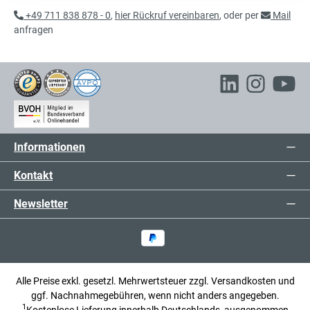
Kombischrank, Flügeltüren und
exkl. 111,72 € MwSt.
+49 711 838 878 - 0
,
hier Rückruf vereinbaren
, oder per
Mail
Schubladen
699,72 € inkl. MwSt.
anfragen
387,00 €*
Aktenschrank mit Flügeltüren,
exkl. 73,53 € MwSt.
Büroschrank
460,53 € inkl. MwSt.
Informationen
Kontakt
Newsletter
Alle Preise exkl. gesetzl. Mehrwertsteuer zzgl.
Versandkosten
und
ggf. Nachnahmegebühren, wenn nicht anders angegeben.
1
Kostenlose Lieferung innerhalb Deutschlands, ausgenommen