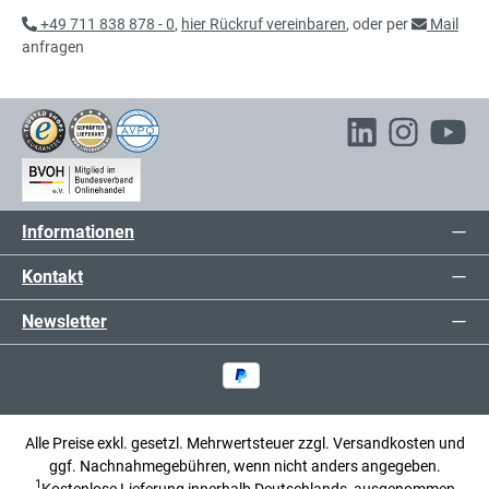
Aktenschrank mit Flügeltüren,
exkl. 101,84 € MwSt.
+49 711 838 878 - 0
,
hier Rückruf vereinbaren
, oder per
Mail
Büroschrank
637,84 € inkl. MwSt.
anfragen
536,00 €*
Aktenschrank, Büroschrank
exkl. 101,84 € MwSt.
637,84 € inkl. MwSt.
Informationen
Kontakt
Newsletter
Alle Preise exkl. gesetzl. Mehrwertsteuer zzgl.
Versandkosten
und
ggf. Nachnahmegebühren, wenn nicht anders angegeben.
1
Kostenlose Lieferung innerhalb Deutschlands, ausgenommen