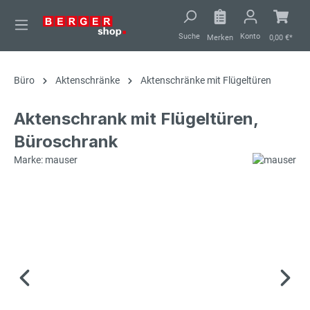
alt springen
Suche
Konto
Merken
0,00 €*
Büro
Aktenschränke
Aktenschränke mit Flügeltüren
Aktenschrank mit Flügeltüren,
Büroschrank
Marke: mauser