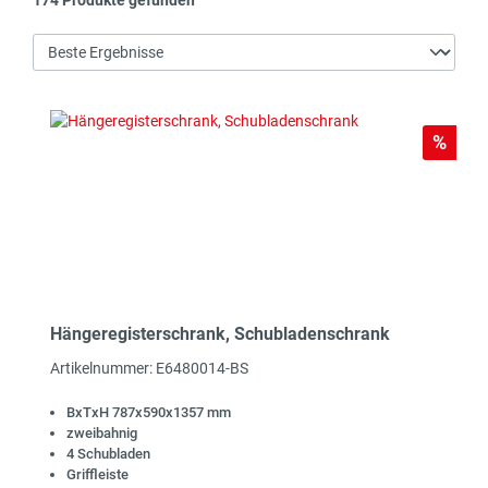
174 Produkte gefunden
Rabat
%
Hängeregisterschrank, Schubladenschrank
Artikelnummer: E6480014-BS
BxTxH 787x590x1357 mm
zweibahnig
4 Schubladen
Griffleiste