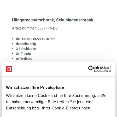
Hängeregisterschrank, Schubladenschrank
Artikelnummer: E877145-BS
BxTxH 413x622x1016 mm
doppelbahnig
3 Schubladen
Griffleiste
oxfordblau
1
Lieferzeit 15 Werktage
Kostenloser Versand
Wir schätzen Ihre Privatsphäre
699,00 €*
Wir setzen keine Cookies ohne Ihre Zustimmung, außer
exkl. 132,81 € MwSt.
technisch notwendige. Bitte treffen Sie jetzt eine
831,81 € inkl. MwSt.
Entscheidung bzgl. Ihrer Cookie-Einstellungen:
Zum Artikel