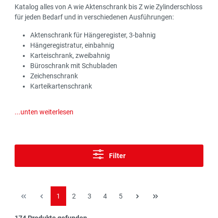
Katalog alles von A wie Aktenschrank bis Z wie Zylinderschloss
für jeden Bedarf und in verschiedenen Ausführungen:
Aktenschrank für Hängeregister, 3-bahnig
Hängeregistratur, einbahnig
Karteischrank, zweibahnig
Büroschrank mit Schubladen
Zeichenschrank
Karteikartenschrank
...unten weiterlesen
Filter
Seite
Seite
Seite
Seite
Seite
1
2
3
4
5