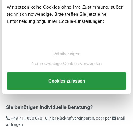
Produkt Anzahl: Gib den gewünschten Wert e
SET
In den Warenkorb
32,00 €*
Wir setzen keine Cookies ohne Ihre Zustimmung, außer
Füße für Schränke und Regale über
technisch notwendige. Bitte treffen Sie jetzt eine
exkl. 6,08 € MwSt.
Breite 1000 mm
Entscheidung bzgl. Ihrer Cookie-Einstellungen:
38,08 € inkl. MwSt.
Artikelnummer:
E850825-BS
merken
Einwilligungsauswahl
Beschreibung
Details zeigen
Technische Daten
Nur notwendige Cookies verwenden
Beratung
Cookies zulassen
Sie benötigen individuelle Beratung?
+49 711 838 878 - 0
,
hier Rückruf vereinbaren
, oder per
Mail
anfragen