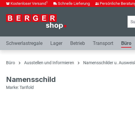
1
Kostenloser Versand
Schnelle Lieferung
Persönliche Beratun
springen
Zur Hauptnavigation springen
Schwerlastregale
Lager
Betrieb
Transport
Büro
Büro
Ausstellen und Informieren
Namensschilder u. Ausweis
Namensschild
Marke: Tarifold