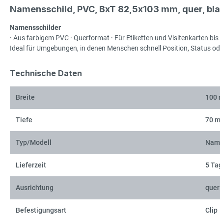
Namensschild, PVC, BxT 82,5x103 mm, quer, blau
Namensschilder
· Aus farbigem PVC · Querformat · Für Etiketten und Visitenkarten bi
Ideal für Umgebungen, in denen Menschen schnell Position, Status od
Technische Daten
Breite
100
Tiefe
70 
Typ/Modell
Name
Lieferzeit
5 Ta
Ausrichtung
quer
Befestigungsart
Clip