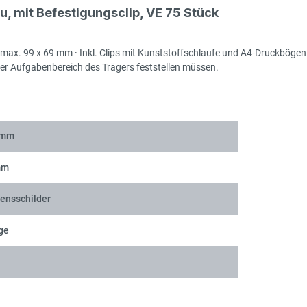
, mit Befestigungsclip, VE 75 Stück
Na
s max. 99 x 69 mm · Inkl. Clips mit Kunststoffschlaufe und A4-Druckbögen
er Aufgabenbereich des Trägers feststellen müssen.
 mm
Na
mm
nsschilder
ge