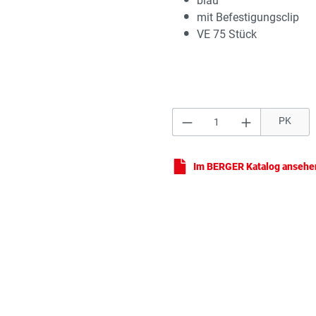
blau
mit Befestigungsclip
VE 75 Stück
Produkt Anzahl: Gi
PK
Na
Im BERGER Katalog ansehe
Na