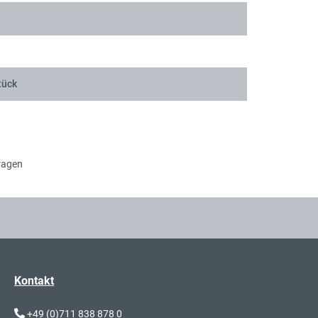
tück
ragen
Kontakt
+49 (0)711 838 878 0