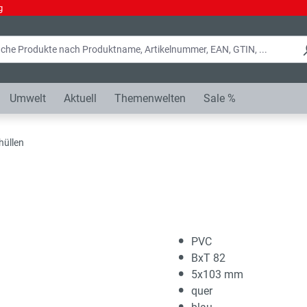
g
Umwelt
Aktuell
Themenwelten
Sale %
hüllen
PVC
BxT 82
5x103 mm
quer