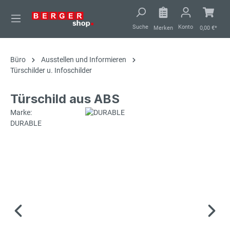
alt springen
Suche
Konto
Merken
0,00 €*
Büro
Ausstellen und Informieren
Türschilder u. Infoschilder
Türschild aus ABS
Marke:
DURABLE