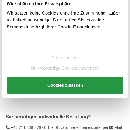
1
Wir schätzen Ihre Privatsphäre
Kostenloser Versand
Wir setzen keine Cookies ohne Ihre Zustimmung, außer
technisch notwendige. Bitte treffen Sie jetzt eine
Produkt Anzahl: Gib den gewünschten Wert e
PK
In den Warenkorb
Entscheidung bzgl. Ihrer Cookie-Einstellungen:
Artikelnummer:
E853353-BS
merken
Einwilligungsauswahl
Details zeigen
Beschreibung
Nur notwendige Cookies verwenden
Technische Daten
Beratung
Cookies zulassen
Sie benötigen individuelle Beratung?
+49 711 838 878 - 0
,
hier Rückruf vereinbaren
, oder per
Mail