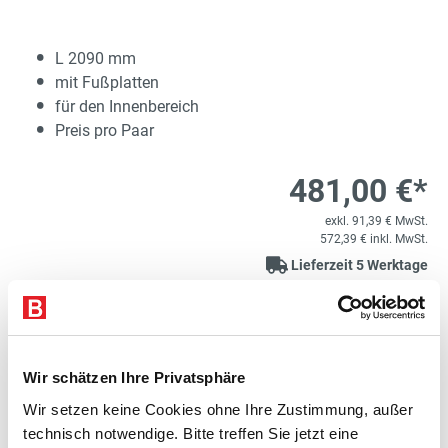
L 2090 mm
mit Fußplatten
für den Innenbereich
Preis pro Paar
481,00 €*
exkl. 91,39 € MwSt.
572,39 € inkl. MwSt.
Lieferzeit 5 Werktage
1
Kostenloser Versand
Produkt Anzahl: Gib den gewünschten Wert e
PR
In den Warenkorb
Wir schätzen Ihre Privatsphäre
Wir setzen keine Cookies ohne Ihre Zustimmung, außer
Artikelnummer:
E6020246-BS
merken
technisch notwendige. Bitte treffen Sie jetzt eine