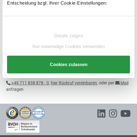
Entscheidung bzgl. Ihrer Cookie-Einstellungen:
Beschreibung
Einwilligungsauswahl
Technische Daten
Details zeigen
Beratung
Nur notwendige Cookies verwenden
Cookies zulassen
Sie benötigen individuelle Beratung?
+49 711 838 878 - 0
,
hier Rückruf vereinbaren
, oder per
Mail
anfragen