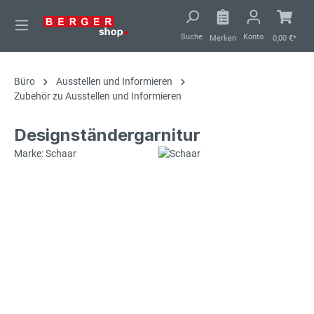
alt springen
Suche
Konto
Merken
0,00 €*
Büro
Ausstellen und Informieren
Zubehör zu Ausstellen und Informieren
Designständergarnitur
Marke: Schaar