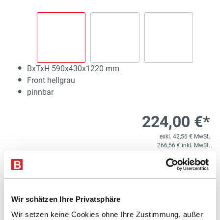
BxTxH 590x430x1220 mm
Front hellgrau
pinnbar
224,00 €*
exkl. 42,56 € MwSt.
266,56 € inkl. MwSt.
Lieferzeit 10 Werktage
1
Kostenloser Versand
Wir schätzen Ihre Privatsphäre
Produkt Anzahl: Gib den gewünschten Wert e
STK
In den Warenkorb
Wir setzen keine Cookies ohne Ihre Zustimmung, außer