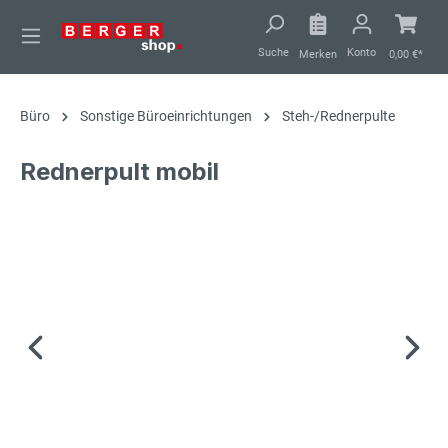
alt springen
Suche
Konto
Merken
0,00 €*
Büro
Sonstige Büroeinrichtungen
Steh-/Rednerpulte
Rednerpult mobil