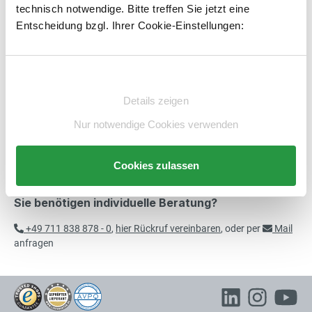
technisch notwendige. Bitte treffen Sie jetzt eine
Artikelnummer:
E6472422-BS
merken
Entscheidung bzgl. Ihrer Cookie-Einstellungen:
Beschreibung
Einwilligungsauswahl
Technische Daten
Details zeigen
Beratung
Nur notwendige Cookies verwenden
Cookies zulassen
Sie benötigen individuelle Beratung?
+49 711 838 878 - 0
,
hier Rückruf vereinbaren
, oder per
Mail
anfragen