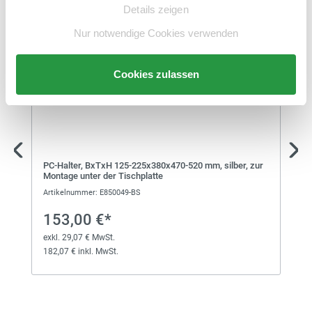
Verkettungstisch
exkl. 74,29 € MwSt.
Details zeigen
465,29 € inkl. MwSt.
Nur notwendige Cookies verwenden
351,00 €*
Cookies zulassen
Verkettungstisch
exkl. 66,69 € MwSt.
417,69 € inkl. MwSt.
413,00 €*
Verkettungstisch
PC-Halter, BxTxH 125-225x380x470-520 mm, silber, zur
exkl. 78,47 € MwSt.
Montage unter der Tischplatte
491,47 € inkl. MwSt.
Artikelnummer: E850049-BS
153,00 €*
412,00 €*
exkl. 29,07 € MwSt.
Verkettungstisch
exkl. 78,28 € MwSt.
182,07 € inkl. MwSt.
490,28 € inkl. MwSt.
371,00 €*