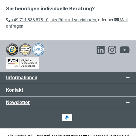
Verkettungstisch
exkl. 70,49 € MwSt.
Sie benötigen individuelle Beratung?
441,49 € inkl. MwSt.
+49 711 838 878 - 0
,
hier Rückruf vereinbaren
, oder per
Mail
anfragen
412,00 €*
Verkettungstisch
exkl. 78,28 € MwSt.
490,28 € inkl. MwSt.
357,00 €*
Verkettungstisch
exkl. 67,83 € MwSt.
Informationen
424,83 € inkl. MwSt.
Kontakt
Newsletter