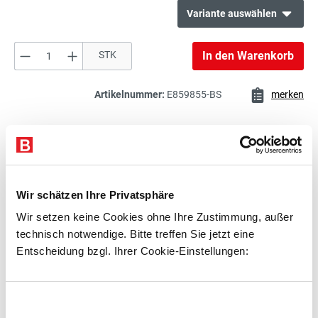
Variante auswählen
Produkt Anzahl: Gib den gewünschten Wert e
STK
In den Warenkorb
412,00 €*
Verkettungstisch
exkl. 78,28 € MwSt.
490,28 € inkl. MwSt.
Artikelnummer:
E859855-BS
merken
412,00 €*
Beschreibung
Verkettungstisch
exkl. 78,28 € MwSt.
Technische Daten
490,28 € inkl. MwSt.
Wir schätzen Ihre Privatsphäre
Zubehör
Wir setzen keine Cookies ohne Ihre Zustimmung, außer
382,00 €*
Beratung
technisch notwendige. Bitte treffen Sie jetzt eine
Verkettungstisch
exkl. 72,58 € MwSt.
Entscheidung bzgl. Ihrer Cookie-Einstellungen:
454,58 € inkl. MwSt.
Zubehör
Einwilligungsauswahl
391,00 €*