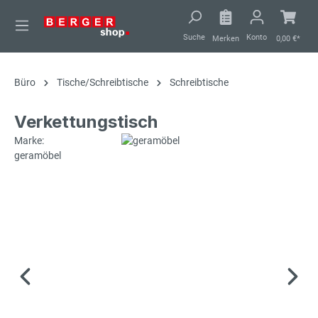
alt springen
Suche
Konto
Merken
0,00 €*
Büro
Tische/Schreibtische
Schreibtische
Verkettungstisch
Marke:
geramöbel