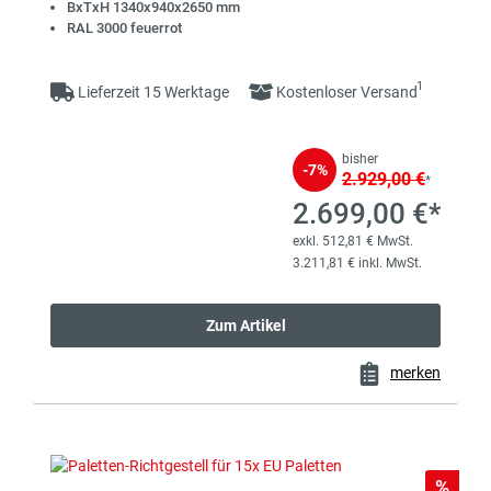
BxTxH 1340x940x2650 mm
RAL 3000 feuerrot
1
Lieferzeit 15 Werktage
Kostenloser Versand
bisher
-7%
2.929,00 €
*
2.699,00 €*
exkl. 512,81 € MwSt.
3.211,81 € inkl. MwSt.
Zum Artikel
merken
Rabat
%