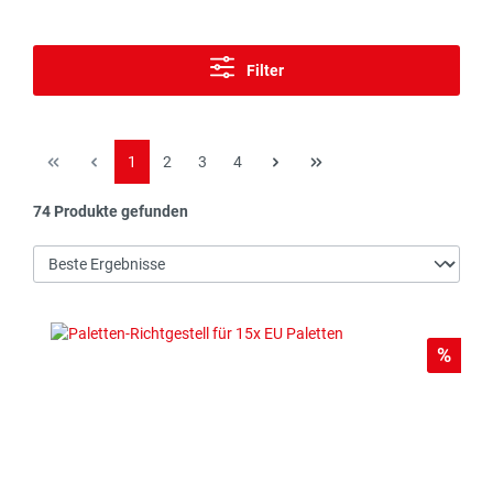
Filter
Seite
Seite
Seite
Seite
1
2
3
4
74 Produkte gefunden
Rabat
%