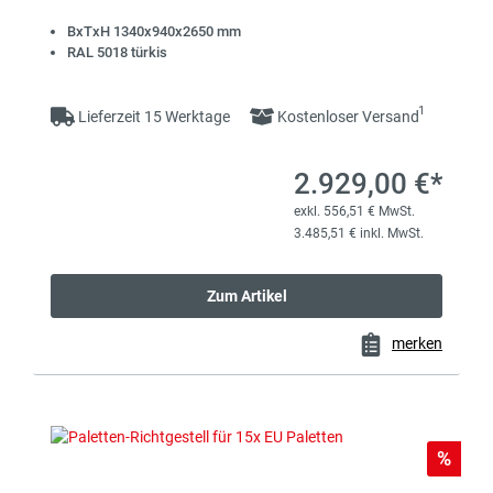
BxTxH 1340x940x2650 mm
RAL 5018 türkis
1
Lieferzeit 15 Werktage
Kostenloser Versand
2.929,00 €*
exkl. 556,51 € MwSt.
3.485,51 € inkl. MwSt.
Zum Artikel
merken
Rabat
%