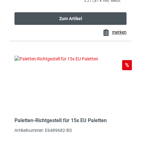
3.211,81 € inkl. MwSt.
Zum Artikel
merken
Rabat
%
Paletten-Richtgestell für 15x EU Paletten
Artikelnummer: E6489682-BS