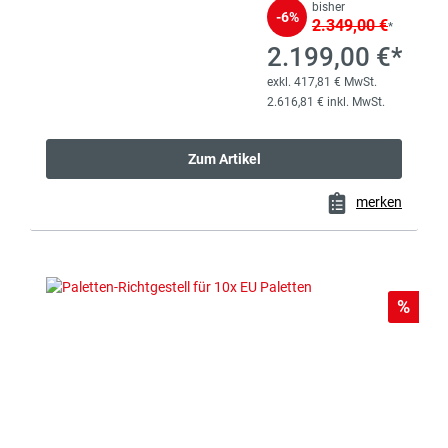
bisher
-6%
2.349,00 €
*
2.199,00 €*
exkl. 417,81 € MwSt.
2.616,81 € inkl. MwSt.
Zum Artikel
merken
Rabat
%