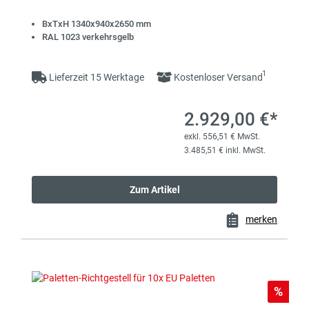
BxTxH 1340x940x2650 mm
RAL 1023 verkehrsgelb
1
Lieferzeit 15 Werktage
Kostenloser Versand
2.929,00 €*
exkl. 556,51 € MwSt.
3.485,51 € inkl. MwSt.
Zum Artikel
merken
Rabat
%