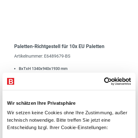
Paletten-Richtgestell für 10x EU Paletten
Artikelnummer: E6489679-BS
BxTxH 1340x940x1930 mm
RAL 7016 anthrazitgrau
1
Lieferzeit 15 Werktage
Kostenloser Versand
Wir schätzen Ihre Privatsphäre
bisher
Wir setzen keine Cookies ohne Ihre Zustimmung, außer
-6%
2.349,00 €
*
technisch notwendige. Bitte treffen Sie jetzt eine
2.199,00 €*
Entscheidung bzgl. Ihrer Cookie-Einstellungen:
exkl. 417,81 € MwSt.