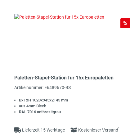
Rabat
%
Paletten-Stapel-Station für 15x Europaletten
Artikelnummer: E6489670-BS
BxTxH 1020x945x2145 mm
aus 4mm Blech
RAL 7016 anthrazitgrau
1
Lieferzeit 15 Werktage
Kostenloser Versand