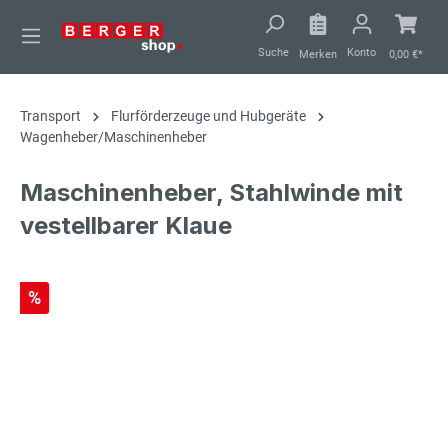
alt springen
Suche
Konto
Merken
0,00 €*
Transport
Flurförderzeuge und Hubgeräte
Wagenheber/Maschinenheber
Maschinenheber, Stahlwinde mit
vestellbarer Klaue
%