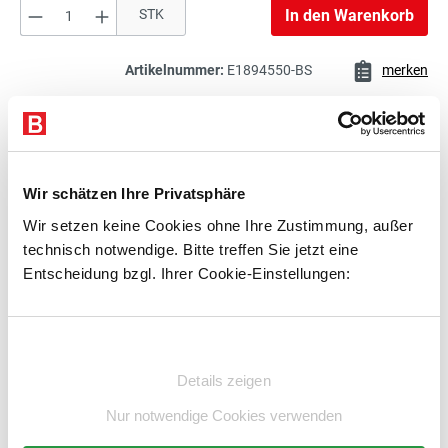
Produkt Anzahl: Gib den gewünschten Wert e
STK
In den Warenkorb
443,00 €*
Maschinenheber, Stahlwinde mit
exkl. 84,17 € MwSt.
vestellbarer Klaue
527,17 € inkl. MwSt.
Artikelnummer:
E1894550-BS
merken
397,00 €*
Beschreibung
Maschinenheber, Stahlwinde mit
exkl. 75,43 € MwSt.
vestellbarer Klaue
Technische Daten
472,43 € inkl. MwSt.
Wir schätzen Ihre Privatsphäre
Zubehör
Wir setzen keine Cookies ohne Ihre Zustimmung, außer
technisch notwendige. Bitte treffen Sie jetzt eine
Beratung
Entscheidung bzgl. Ihrer Cookie-Einstellungen:
Einwilligungsauswahl
Zubehör
Details zeigen
Nur notwendige Cookies verwenden