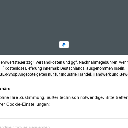
 Mehrwertsteuer zzgl.
Versandkosten
und ggf. Nachnahmegebühren, wenn 
1
Kostenlose Lieferung innerhalb Deutschlands, ausgenommen Inseln.
ER-Shop Angebote gelten nur für Industrie, Handel, Handwerk und Gew
Impressum
phäre
hne Ihre Zustimmung, außer technisch notwendige. Bitte treffen 
rer Cookie-Einstellungen:
2026 © Berger Group GmbH
endige Cookies verwenden