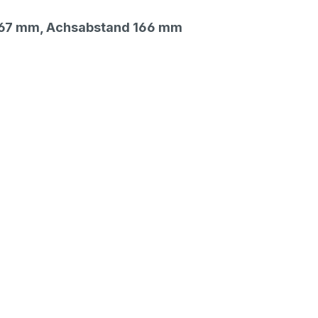
he 67 mm, Achsabstand 166 mm
147,00 €*
li-Rollenschiene
exkl. 27,93 € MwSt.
174,93 € inkl. MwSt.
122,00 €*
li-Rollenschiene
exkl. 23,18 € MwSt.
145,18 € inkl. MwSt.
94,00 €*
li-Rollenschiene
exkl. 17,86 € MwSt.
111,86 € inkl. MwSt.