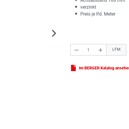
Achsabstand 166 mm
verzinkt
Preis je lfd. Meter
Produkt Anzahl: Gi
LFM
Col
Im BERGER Katalog ansehe
Col