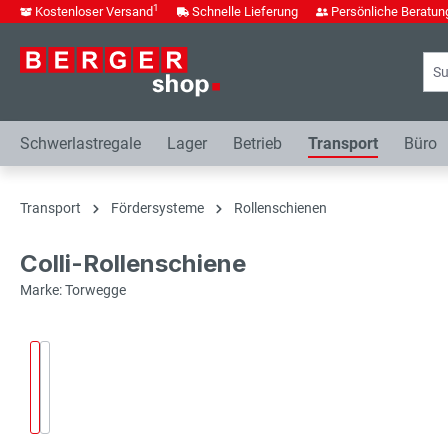
1
Kostenloser Versand
Schnelle Lieferung
Persönliche Beratun
springen
Zur Hauptnavigation springen
Schwerlastregale
Lager
Betrieb
Transport
Büro
Transport
Fördersysteme
Rollenschienen
Colli-Rollenschiene
Marke: Torwegge