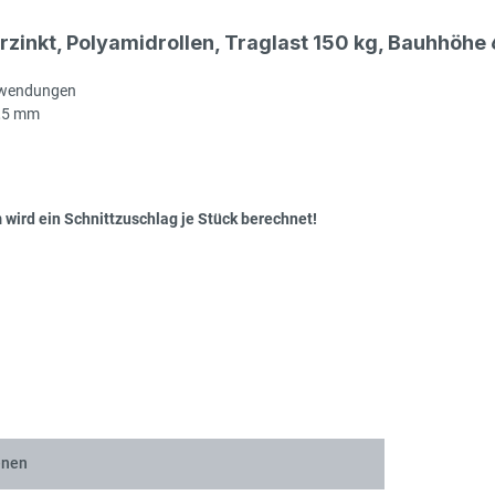
erzinkt, Polyamidrollen, Traglast 150 kg, Bauhhö
Col
Anwendungen
2,5 mm
wird ein Schnittzuschlag je Stück berechnet!
Col
Col
enen