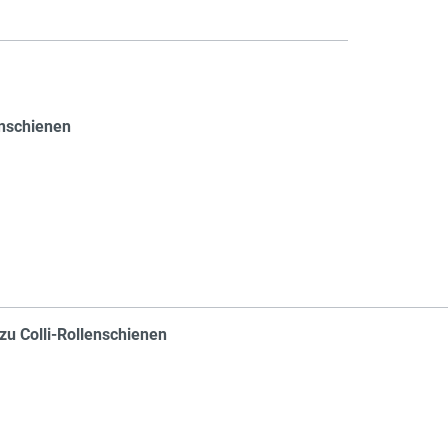
Col
enschienen
Col
zu Colli-Rollenschienen
Col