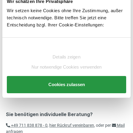
Wir schätzen Ihre Privatsphäre
Produkt Anzahl: Gib den gewünschten Wert e
Wir setzen keine Cookies ohne Ihre Zustimmung, außer
STK
In den Warenkorb
421,00 €*
Aluminium-Überfahrbrücke mit
technisch notwendige. Bitte treffen Sie jetzt eine
exkl. 79,99 € MwSt.
Anschlagwinkel
Entscheidung bzgl. Ihrer Cookie-Einstellungen:
500,99 € inkl. MwSt.
Artikelnummer:
E845002-BS
merken
Einwilligungsauswahl
544,00 €*
Beschreibung
Aluminium-Überfahrbrücke mit
Details zeigen
exkl. 103,36 € MwSt.
Anschlagwinkel
Technische Daten
647,36 € inkl. MwSt.
Nur notwendige Cookies verwenden
Beratung
850,00 €*
Cookies zulassen
Aluminium-Überfahrbrücke mit
exkl. 161,50 € MwSt.
Anschlagwinkel
1.011,50 € inkl. MwSt.
Sie benötigen individuelle Beratung?
982,00 €*
Aluminium-Überfahrbrücke mit
exkl. 186,58 € MwSt.
+49 711 838 878 - 0
,
hier Rückruf vereinbaren
, oder per
Mail
Anschlagwinkel
1.168,58 € inkl. MwSt.
anfragen