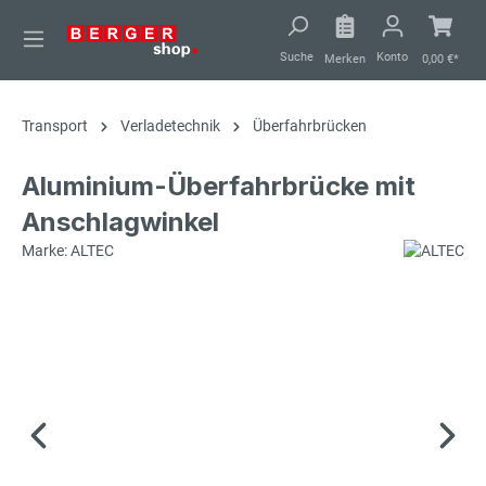
alt springen
Suche
Konto
Merken
0,00 €*
Transport
Verladetechnik
Überfahrbrücken
Aluminium-Überfahrbrücke mit
Anschlagwinkel
Marke: ALTEC