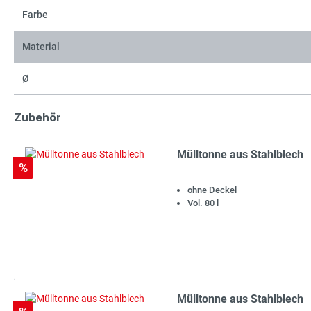
Farbe
Material
Ø
Zubehör
Mülltonne aus Stahlblech
Rabatt
%
ohne Deckel
Vol. 80 l
Mülltonne aus Stahlblech