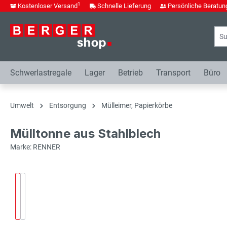
1
Kostenloser Versand
Schnelle Lieferung
Persönliche Beratun
springen
Zur Hauptnavigation springen
Schwerlastregale
Lager
Betrieb
Transport
Büro
Umwelt
Entsorgung
Mülleimer, Papierkörbe
Mülltonne aus Stahlblech
Marke: RENNER