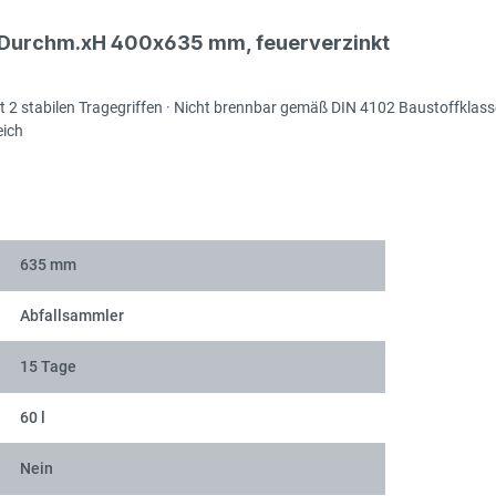
l, Durchm.xH 400x635 mm, feuerverzinkt
Mit 2 stabilen Tragegriffen · Nicht brennbar gemäß DIN 4102 Baustoffklas
eich
635 mm
Abfallsammler
15 Tage
60 l
Nein