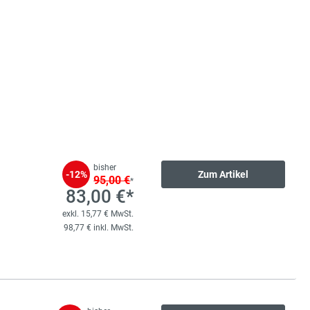
bisher
-12%
Zum Artikel
95,00 €
*
83,00 €*
exkl. 15,77 € MwSt.
98,77 € inkl. MwSt.