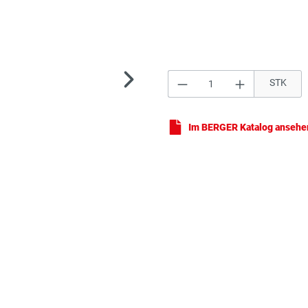
Produkt Anzahl: Gi
STK
Mül
Im BERGER Katalog ansehe
Mül