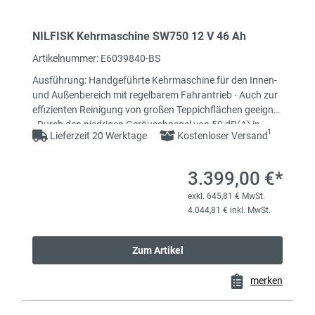
NILFISK Kehrmaschine SW750 12 V 46 Ah
Artikelnummer: E6039840-BS
Ausführung: Handgeführte Kehrmaschine für den Innen-
und Außenbereich mit regelbarem Fahrantrieb ∙ Auch zur
effizienten Reinigung von großen Teppichflächen geeignet
∙ Durch den niedrigen Geräuschpegel von 59 dB(A) in
1
Lieferzeit 20 Werktage
Kostenloser Versand
geräuschempfindlichen Bereichen problemlos
einsetzbarLieferumfang: Seitenbesen, Kehrwalze, Batterie
12V (46Ah), Ladegerät und Filter
3.399,00 €*
exkl. 645,81 € MwSt.
4.044,81 € inkl. MwSt.
Zum Artikel
merken