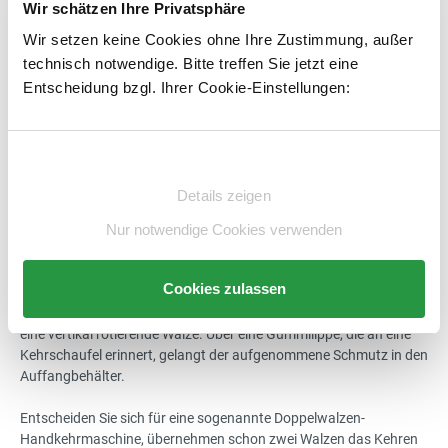
Was ist bei einer Akku Kehrmaschine zu beachten?
Wir schätzen Ihre Privatsphäre
Wir setzen keine Cookies ohne Ihre Zustimmung, außer
Akku Kehrmaschinen sind mittlerweile sogar
technisch notwendige. Bitte treffen Sie jetzt eine
feuchtigkeitsresistent, so dass damit auch feuchtes Laub im
Herbst aufgenommen werden kann. Auch schwerer, nasser
Entscheidung bzgl. Ihrer Cookie-Einstellungen:
Schnee kann damit einfach geräumt werden. Je schwerer und
umfangreicher das Kehrgut allerdings ist, desto mehr
Akkukapazität wird benötigt. Daher ist es empfehlenswert, sich
Einwilligungsauswahl
einen Ersatz-Akku zuzulegen, falls eine Akkuladeleistung nicht
vollständig ausreicht. Auch sind Akku Kehrmaschinen in der Regel
Details zeigen
etwas schwerer als reine Handkehrmaschinen.
Nur notwendige Cookies verwenden
Vertikal oder horizontal rotierend – die Unterschiede
Cookies zulassen
Sehr einfache Modelle dieser Handkehrer verfügen lediglich über
eine vertikal rotierende Walze. Über eine Gummilippe, die an eine
Kehrschaufel erinnert, gelangt der aufgenommene Schmutz in den
Auffangbehälter.
Entscheiden Sie sich für eine sogenannte Doppelwalzen-
Handkehrmaschine, übernehmen schon zwei Walzen das Kehren