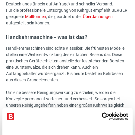
Deutschlands (Inseln auf Anfrage) und schneller Versand.
Für die professionelle Entsorgung von Kehrgut empfiehlt BERGER
geeignete
Mülltonnen
, die geordnet unter
Überdachungen
aufgestellt sein können.
Handkehrmaschine – was ist das?
Handkehrmaschinen sind echte Klassiker. Die frühesten Modelle
stellen eine Weiterentwicklung des einfachen Besens dar. Diese
praktischen Geräte erhielten anstelle der feststehenden Borsten
eine Bürstenwalze, die sich drehen kann. Auch ein
Auffangbehälter wurde ergänzt. Bis heute bestehen Kehrbesen
aus diesen Grundelementen.
Um eine bessere Reinigungswirkung zu erzielen, werden die
Konzepte permanent verfeinert und verbessert. So sorgen bei
unseren Reinigungshelfern neben einer großen Kehrwalze gleich
zwei gegenläufige Tellerbesen für optimale Sauberkeit. Besonders
komfortabel gestaltet sich die Reinigung, verwenden Sie eine
Akku-Kehrmaschine.