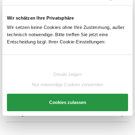
1.487,00 €*
exkl. 282,53 € MwSt.
1.769,53 € inkl. MwSt.
Wir schätzen Ihre Privatsphäre
Lieferzeit 40 Werktage
Wir setzen keine Cookies ohne Ihre Zustimmung, außer
1
Kostenloser Versand
technisch notwendige. Bitte treffen Sie jetzt eine
Entscheidung bzgl. Ihrer Cookie-Einstellungen:
Produkt Anzahl: Gib den gewünschten Wert e
STK
In den Warenkorb
Einwilligungsauswahl
Artikelnummer:
E6479675-BS
merken
Details zeigen
Nur notwendige Cookies verwenden
Beschreibung
Cookies zulassen
Technische Daten
Beratung