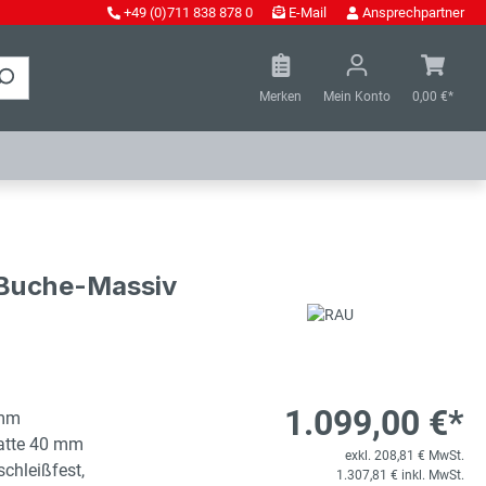
+49 (0)711 838 878 0
E-Mail
Ansprechpartner
Merken
Mein Konto
0,00 €*
- Buche-Massiv
1.099,00 €*
 mm
latte 40 mm
exkl. 208,81 € MwSt.
schleißfest,
1.307,81 € inkl. MwSt.