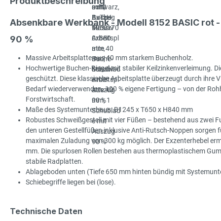
Produktbeschreibung
Absenkbare Werkbank - Modell 8152 BASIC rot 
90 %
Massive Arbeitsplatte aus 40 mm starkem Buchenholz.
Hochwertige Buchen-Riegel mit stabiler Keilzinkenverleimung. Die
geschützt. Diese klassische Arbeitsplatte überzeugt durch ihre Viel
Bedarf wiederverwenden. 100 % eigene Fertigung – von der Rohhol
Forstwirtschaft.
Maße des Systemunterbaus: B1245 x T650 x H840 mm
Robustes Schweißgestell mit vier Füßen – bestehend aus zwei Fu
den unteren Gestellfüßen inklusive Anti-Rutsch-Noppen sorgen für
maximalen Zuladung von 300 kg möglich. Der Exzenterhebel ermö
mm. Die spurlosen Rollen bestehen aus thermoplastischem Gummi 
stabile Radplatten.
Ablageboden unten (Tiefe 650 mm hinten bündig mit Systemun
Schiebegriffe liegen bei (lose).
Technische Daten