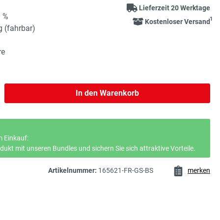
Lieferzeit 20 Werktage
0 %
1
Kostenloser Versand
g (fahrbar)
re
b den gewünschten Wert ein oder benutze 
In den Warenkorb
 Einkauf:
ukt mit unseren Bundles und sichern Sie sich attraktive Vorteile.
Artikelnummer:
165621-FR-GS-BS
merken