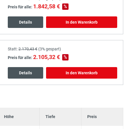
1.842,58 €
%
Preis für alle:
Details
In den Warenkorb
Statt:
2.170,43 €
(
3%
gespart)
2.105,32 €
%
Preis für alle:
Details
In den Warenkorb
Höhe
Tiefe
Preis