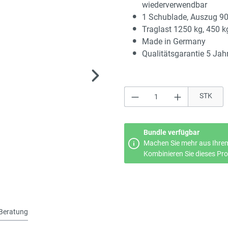
wiederverwendbar
1 Schublade, Auszug 9
Traglast 1250 kg, 450 k
Made in Germany
Qualitätsgarantie 5 Jah
Produkt Anzahl: Gi
STK
Bundle verfügbar
Machen Sie mehr aus Ihrem
Kombinieren Sie dieses Prod
Beratung