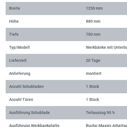
Breite
1250 mm
Höhe
880 mm
Tiefe
700 mm
Typ/Modell
Werkbänke mit Unterb
Lieferzeit
20 Tage
Anlieferung
montiert
Anzahl Schubladen
1 Stück
Anzahl Türen
1 Stück
Ausführung Schublade
Teilauszug 90 %
Ausführung Werkbankplatte
Buche-Massiv Arbeitsp