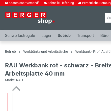
1
Kostenloser Versand
Schnelle Lieferung
Persönliche Beratun
springen
Zur Hauptnavigation springen
Schwerlastregale
Lager
Betrieb
Transport
Büro
Betrieb
Werkbänke und Arbeitstische
Werkbank - Profi Ausfü
RAU Werkbank rot - schwarz - Breit
Arbeitsplatte 40 mm
Marke: RAU