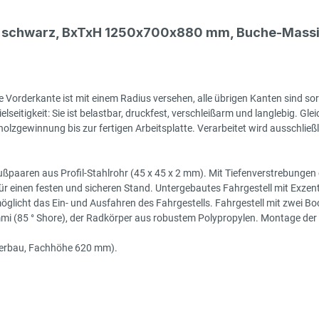
- schwarz, BxTxH 1250x700x880 mm, Buche-Massiv
 Vorderkante ist mit einem Radius versehen, alle übrigen Kanten sind sor
seitigkeit: Sie ist belastbar, druckfest, verschleißarm und langlebig. Gleic
zgewinnung bis zur fertigen Arbeitsplatte. Verarbeitet wird ausschließlic
ßpaaren aus Profil-Stahlrohr (45 x 45 x 2 mm). Mit Tiefenverstrebungen
 einen festen und sicheren Stand. Untergebautes Fahrgestell mit Exzenter
glicht das Ein- und Ausfahren des Fahrgestells. Fahrgestell mit zwei B
(85 ° Shore), der Radkörper aus robustem Polypropylen. Montage der Roll
terbau, Fachhöhe 620 mm).