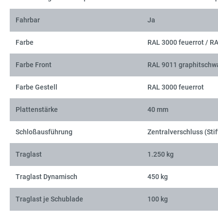
Fahrbar
Ja
Farbe
RAL 3000 feuerrot / R
Farbe Front
RAL 9011 graphitschw
Farbe Gestell
RAL 3000 feuerrot
Plattenstärke
40 mm
Schloßausführung
Zentralverschluss (Stif
Traglast
1.250 kg
Traglast Dynamisch
450 kg
Traglast je Schublade
100 kg