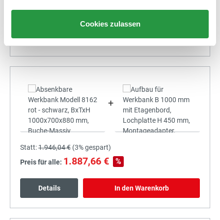
1.796,20 €
%
Preis für alle:
Cookies zulassen
Details
In den Warenkorb
+
Statt:
1.946,04 €
(
3%
gespart)
1.887,66 €
%
Preis für alle:
Details
In den Warenkorb