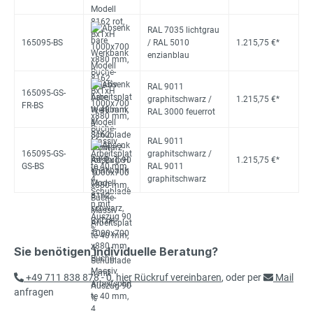
RAL 7035 lichtgrau
165095-BS
/ RAL 5010
1.215,75 €*
enzianblau
RAL 9011
165095-GS-
graphitschwarz /
1.215,75 €*
FR-BS
RAL 3000 feuerrot
RAL 9011
165095-GS-
graphitschwarz /
1.215,75 €*
GS-BS
RAL 9011
graphitschwarz
Sie benötigen individuelle Beratung?
+49 711 838 878 - 0
,
hier Rückruf vereinbaren
, oder per
Mail
anfragen