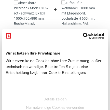
+
Statt:
1.706,04 €
(
3%
gespart)
1.654,86 €
%
Preis für alle:
Details
In den Warenkorb
Wir schätzen Ihre Privatsphäre
Wir setzen keine Cookies ohne Ihre Zustimmung, außer
technisch notwendige. Bitte treffen Sie jetzt eine
Entscheidung bzgl. Ihrer Cookie-Einstellungen:
+
Einwilligungsauswahl
Details zeigen
Nur notwendige Cookies verwenden
Statt:
1.851,75 €
(
3%
gespart)