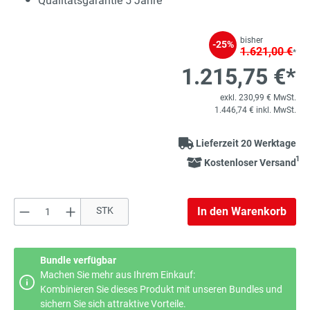
Qualitätsgarantie 5 Jahre
bisher
-25%
1.621,00 €
*
1.215,75 €*
exkl. 230,99 € MwSt.
1.446,74 € inkl. MwSt.
Lieferzeit 20 Werktage
1
Kostenloser Versand
Produkt Anzahl: Gib den gewünschten Wert e
STK
In den Warenkorb
Bundle verfügbar
Machen Sie mehr aus Ihrem Einkauf:
Kombinieren Sie dieses Produkt mit unseren Bundles und
sichern Sie sich attraktive Vorteile.